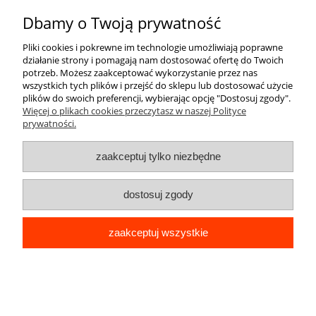
do koszyka
Dbamy o Twoją prywatność
Pliki cookies i pokrewne im technologie umożliwiają poprawne
działanie strony i pomagają nam dostosować ofertę do Twoich
potrzeb. Możesz zaakceptować wykorzystanie przez nas
wszystkich tych plików i przejść do sklepu lub dostosować użycie
plików do swoich preferencji, wybierając opcję "Dostosuj zgody".
Więcej o plikach cookies przeczytasz w naszej Polityce
prywatności.
zaakceptuj tylko niezbędne
dostosuj zgody
zaakceptuj wszystkie
ETUI DO IPHONE 7 SLIM ULTRA SOFT
CASE GUMA +SZKŁO
14,99 zł