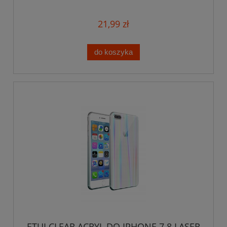
21,99 zł
do koszyka
ETUI CLEAR ACRYL DO IPHONE 7 8 LASER