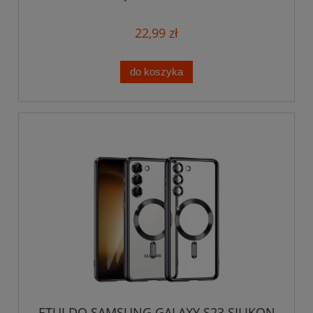
OCHRONA CASE SLIM
22,99 zł
do koszyka
ETUI DO SAMSUNG GALAXY S23 SILIKON