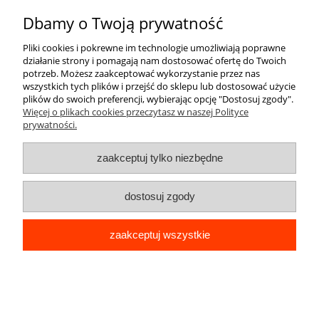
do koszyka
Dbamy o Twoją prywatność
Pliki cookies i pokrewne im technologie umożliwiają poprawne
działanie strony i pomagają nam dostosować ofertę do Twoich
potrzeb. Możesz zaakceptować wykorzystanie przez nas
wszystkich tych plików i przejść do sklepu lub dostosować użycie
plików do swoich preferencji, wybierając opcję "Dostosuj zgody".
Więcej o plikach cookies przeczytasz w naszej Polityce
prywatności.
zaakceptuj tylko niezbędne
dostosuj zgody
zaakceptuj wszystkie
ETUI GLAMOUR DO SAMSUNG S23 BEAR
UCHWYT PODSTAWKA MIŚ SILIKON
CASE 6D
25,99 zł