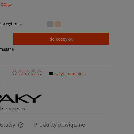
Cena nie zawiera ewentualnych kosztów
,99 zł
płatności
 do wyboru::
do koszyka
.
ymagane
zapytaj o produkt
:
ktu:
IPAKY-58
ostawy
Produkty powiązane