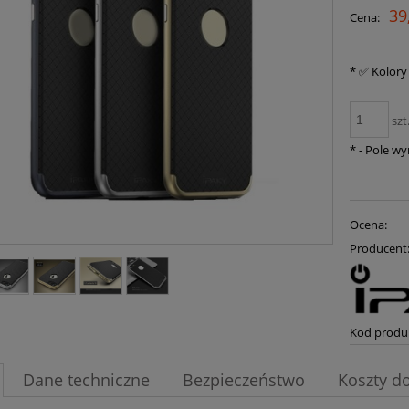
39
Cena:
*
✅ Kolory
szt
*
- Pole w
Ocena:
Producent
Kod produ
Dane techniczne
Bezpieczeństwo
Koszty d