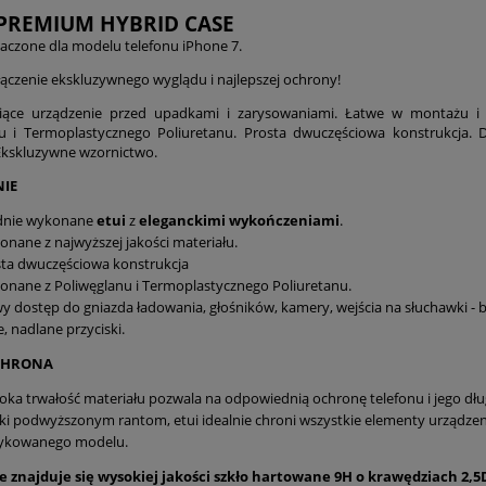
 PREMIUM HYBRID CASE
naczone dla modelu telefonu iPhone 7.
łączenie ekskluzywnego wyglądu i najlepszej ochrony!
niące urządzenie przed upadkami i zarysowaniami. Łatwe w montażu
u i Termoplastycznego Poliuretanu. Prosta dwuczęściowa konstrukcja. 
kskluzywne wzornictwo.
IE
idnie wykonane
etui
z
eleganckimi
wykończeniami
.
nane z najwyższej jakości materiału.
ta dwuczęściowa konstrukcja
nane z Poliwęglanu i Termoplastycznego Poliuretanu.
y dostęp do gniazda ładowania, głośników, kamery, wejścia na słuchawki 
, nadlane przyciski.
CHRONA
ka trwałość materiału pozwala na odpowiednią ochronę telefonu i jego dł
ki podwyższonym rantom, etui idealnie chroni wszystkie elementy urządze
ykowanego modelu.
 znajduje się wysokiej jakości szkło hartowane 9H o krawędziach 2,5D