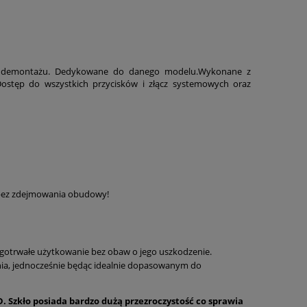
Cena nie zawiera ewentualnych kosztów
płatności
 i demontażu. Dedykowane do danego modelu.Wykonane z
Dostęp do wszystkich przycisków i złącz systemowych oraz
- bez zdejmowania obudowy!
ugotrwałe użytkowanie bez obaw o jego uszkodzenie.
nia, jednocześnie będąc idealnie dopasowanym do
. Szkło posiada bardzo dużą przezroczystość co sprawia