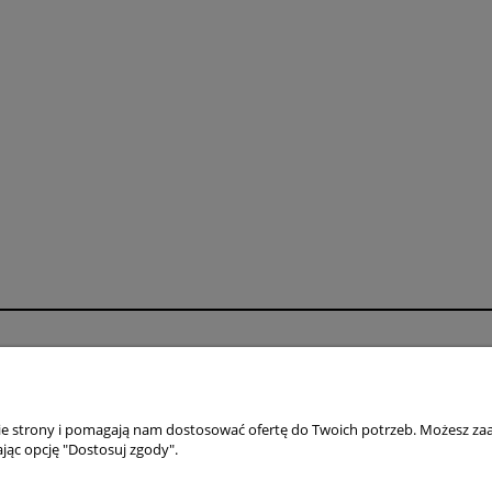
Płatności i dostawa
Informacje
Formy płatności
Polityka prywatno
Czas i koszty dostawy
Jak kupować?
nie strony i pomagają nam dostosować ofertę do Twoich potrzeb. Możesz zaa
jąc opcję "Dostosuj zgody".
Czas realizacji zamówienia