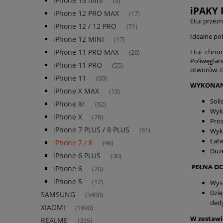
iPhone 13 mini
(9)
iPAKY
iPhone 12 PRO MAX
(17)
Etui przez
iPhone 12 / 12 PRO
(71)
Idealne po
iPhone 12 MINI
(17)
Etui chro
iPhone 11 PRO MAX
(20)
Poliwęglan
iPhone 11 PRO
(55)
otworów. E
iPhone 11
(60)
WYKONAN
iPhone X MAX
(13)
Sol
iPhone Xr
(62)
Wyko
iPhone X
(78)
Pros
iPhone 7 PLUS / 8 PLUS
(81)
Wyko
Łatw
iPhone 7 / 8
(96)
Duże
iPhone 6 PLUS
(30)
PEŁNA O
iPhone 6
(20)
iPhone 5
(12)
Wyso
Dzię
SAMSUNG
(3400)
ded
XIAOMI
(1990)
W zestawie
REALME
(335)