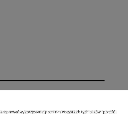
O nas
ści
Kontakt i dane firmy
Blog
kceptować wykorzystanie przez nas wszystkich tych plików i przejść