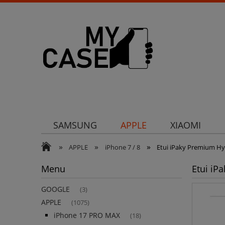
SAMSUNG
APPLE
XIAOMI
»
»
»
Uchwyty
Ochrona aparatu
Och
APPLE
iPhone 7 / 8
Etui iPaky Premium Hy
Menu
Etui iP
GOOGLE
(3)
APPLE
(1075)
iPhone 17 PRO MAX
(18)