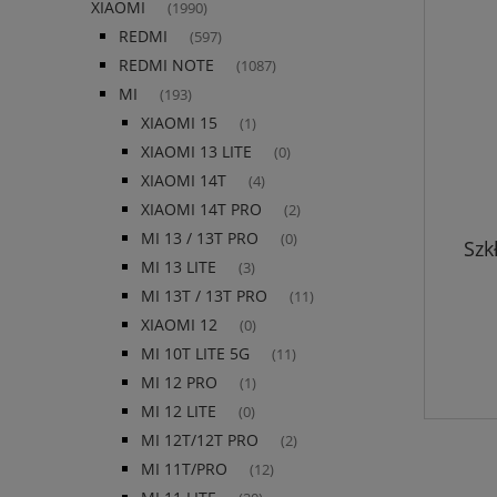
XIAOMI
(1990)
REDMI
(597)
REDMI NOTE
(1087)
MI
(193)
XIAOMI 15
(1)
XIAOMI 13 LITE
(0)
XIAOMI 14T
(4)
XIAOMI 14T PRO
(2)
MI 13 / 13T PRO
(0)
Szk
MI 13 LITE
(3)
MI 13T / 13T PRO
(11)
XIAOMI 12
(0)
MI 10T LITE 5G
(11)
MI 12 PRO
(1)
MI 12 LITE
(0)
MI 12T/12T PRO
(2)
MI 11T/PRO
(12)