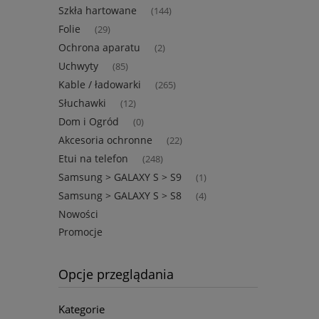
Szkła hartowane
(144)
Folie
(29)
Ochrona aparatu
(2)
Uchwyty
(85)
Kable / ładowarki
(265)
Słuchawki
(12)
Dom i Ogród
(0)
Akcesoria ochronne
(22)
Etui na telefon
(248)
Samsung > GALAXY S > S9
(1)
Samsung > GALAXY S > S8
(4)
Nowości
Promocje
Opcje przeglądania
Kategorie