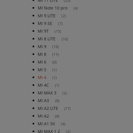
MI 11 LITE
(20)
MI Note 10 pro
(4)
MI 9 LITE
(2)
MI 9 SE
(7)
MI 9T
(15)
MI 8 LITE
(16)
MI 9
(19)
MI 8
(11)
MI 6
(0)
MI 5
(1)
MI 4
(1)
MI 4C
(1)
MI MAX 3
(2)
MI A3
(8)
MI A2 LITE
(17)
MI A2
(8)
MI A1 5X
(4)
MI MAX 1 2
(2)