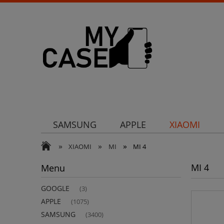
SAMSUNG
APPLE
XIAOMI
»
»
»
Uchwyty
Ochrona aparatu
Och
XIAOMI
MI
MI 4
MI 4
Menu
GOOGLE
(3)
APPLE
(1075)
SAMSUNG
(3400)