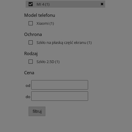
MI 4
(1)
Model telefonu
Xiaomi
(1)
Ochrona
Szkło na płaską część ekranu
(1)
Rodzaj
Szkło 2.5D
(1)
Cena
od
do
filtruj