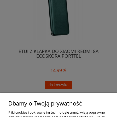
ETUI Z KLAPKĄ DO XIAOMI REDMI 8A
ECOSKÓRA PORTFEL
14,99 zł
do koszyka
Dbamy o Twoją prywatność
Pomoc
Pliki cookies i pokrewne im technologie umożliwiają poprawne