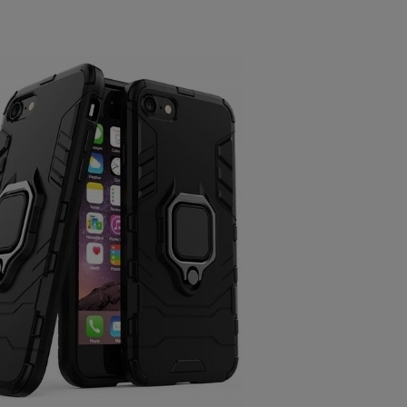
Cena nie zawiera ewentualnych kosztów
płatności