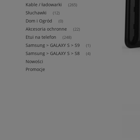
Kable / ładowarki
(265)
Słuchawki
(12)
Dom i Ogród
(0)
Akcesoria ochronne
(22)
Etui na telefon
(248)
Samsung > GALAXY S > S9
(1)
Samsung > GALAXY S > S8
(4)
Nowości
Promocje