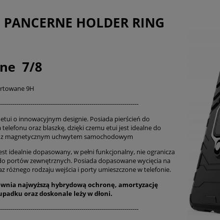
I PANCERNE HOLDER RING
ne 7/8
artowane 9H
-----------------------------------------------------------------------
etui o innowacyjnym designie. Posiada pierścień do
 telefonu oraz blaszkę, dzięki czemu etui jest idealne do
a z magnetycznym uchwytem samochodowym
est idealnie dopasowany, w pełni funkcjonalny, nie ogranicza
do portów zewnętrznych. Posiada dopasowane wycięcia na
az różnego rodzaju wejścia i porty umieszczone w telefonie.
ewnia najwyższą hybrydową ochronę, amortyzację
 upadku oraz
doskonale
leży w dłoni.
-----------------------------------------------------------------------