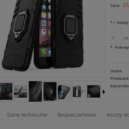
25
Cena:
*
✅ Kolory
szt
*
- Pole w
Ocena:
Producent
Kod produ
Dane techniczne
Bezpieczeństwo
Koszty d