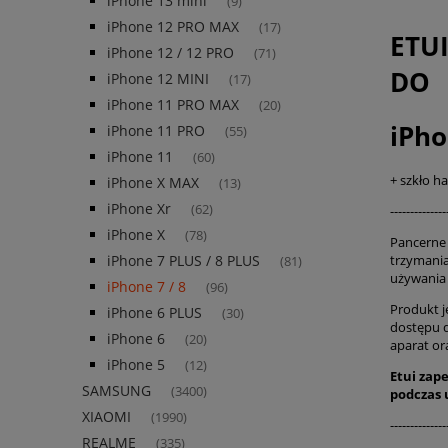
iPhone 13 mini
(9)
iPhone 12 PRO MAX
(17)
ETU
iPhone 12 / 12 PRO
(71)
DO
iPhone 12 MINI
(17)
iPhone 11 PRO MAX
(20)
iPho
iPhone 11 PRO
(55)
iPhone 11
(60)
+ szkło h
iPhone X MAX
(13)
iPhone Xr
(62)
--------------
iPhone X
(78)
Pancerne 
trzymania
iPhone 7 PLUS / 8 PLUS
(81)
używani
iPhone 7 / 8
(96)
Produkt j
iPhone 6 PLUS
(30)
dostępu 
iPhone 6
(20)
aparat or
iPhone 5
(12)
Etui zap
SAMSUNG
(3400)
podczas
XIAOMI
(1990)
--------------
REALME
(335)