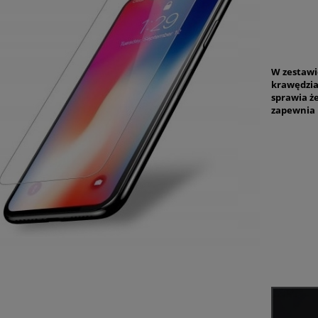
W zestawi
krawędzia
sprawia ż
zapewnia 