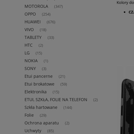
Kolory d
MOTOROLA
(347)
CZ
OPPO
(254)
HUAWEI
(676)
VIVO
(18)
TABLETY
(33)
HTC
(2)
LG
(15)
NOKIA
(1)
SONY
(3)
Etui pancerne
(21)
Etui brokatowe
(59)
Elektronika
(15)
ETUI, SZKŁA, FOLIE NA TELEFON
(2)
Szkła hartowane
(144)
Folie
(29)
Ochrona aparatu
(2)
Uchwyty
(85)