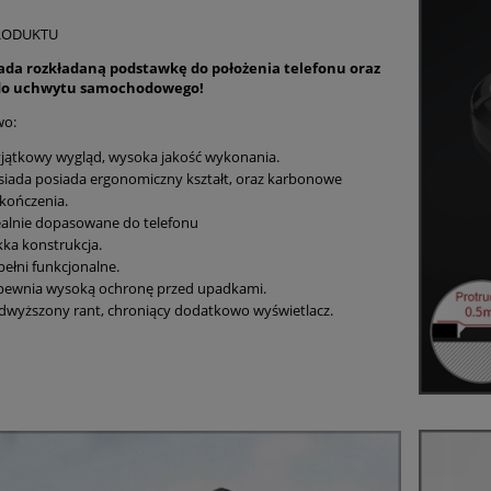
RODUKTU
iada rozkładaną podstawkę do położenia telefonu oraz
 do uchwytu samochodowego!
wo:
jątkowy wygląd, wysoka jakość wykonania.
siada posiada ergonomiczny kształt, oraz karbonowe
kończenia.
ealnie dopasowane do telefonu
kka konstrukcja.
pełni funkcjonalne.
pewnia wysoką ochronę przed upadkami.
dwyższony rant, chroniący dodatkowo wyświetlacz.