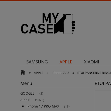
SAMSUNG
APPLE
XIAOMI
»
»
»
Uchwyty
Ochrona aparatu
Och
APPLE
iPhone 7 / 8
ETUI PANCERNE RING 
Menu
ETUI P
GOOGLE
(3)
APPLE
(1075)
iPhone 17 PRO MAX
(18)