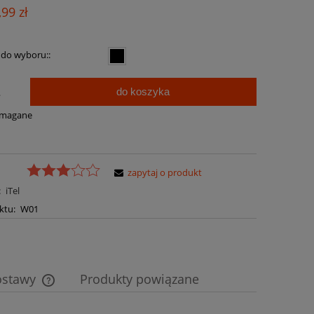
Cena nie zawiera ewentualnych kosztów
,99 zł
płatności
 do wyboru::
do koszyka
.
ymagane
zapytaj o produkt
:
iTel
ktu:
W01
ostawy
Produkty powiązane