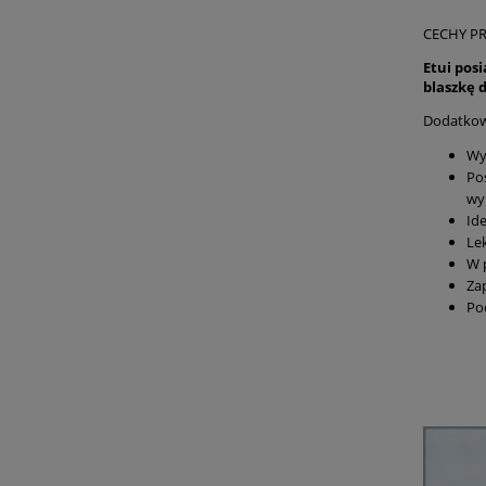
CECHY P
Etui pos
blaszkę
Dodatko
Wy
Po
wy
Id
Le
W 
Za
Po