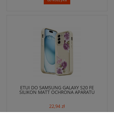
ETUI DO SAMSUNG GALAXY S20 FE
SILIKON MATT OCHRONA APARATU
KWIATY + SZKŁO
22,94 zł