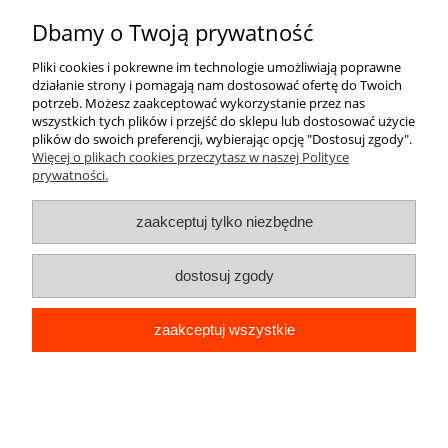
do koszyka
Dbamy o Twoją prywatność
Pliki cookies i pokrewne im technologie umożliwiają poprawne
działanie strony i pomagają nam dostosować ofertę do Twoich
potrzeb. Możesz zaakceptować wykorzystanie przez nas
wszystkich tych plików i przejść do sklepu lub dostosować użycie
plików do swoich preferencji, wybierając opcję "Dostosuj zgody".
Więcej o plikach cookies przeczytasz w naszej Polityce
prywatności.
zaakceptuj tylko niezbędne
dostosuj zgody
zaakceptuj wszystkie
ETUI DO SAMSUNG GALAXY S20 FE
SILIKON MATT OCHRONA APARATU
KWIATY + SZKŁO
25,99 zł