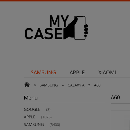
SAMSUNG
APPLE
XIAOMI
»
»
»
Uchwyty
Ochrona aparatu
Och
SAMSUNG
GALAXY A
A60
A60
Menu
GOOGLE
(3)
APPLE
(1075)
SAMSUNG
(3400)