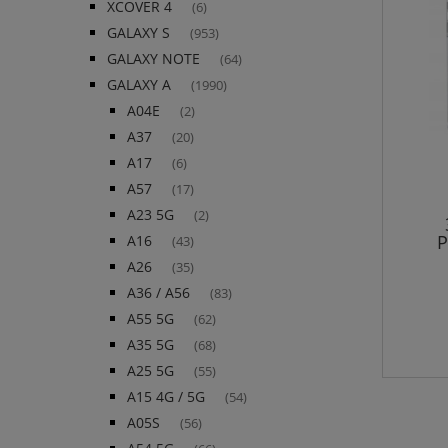
XCOVER 4
(6)
GALAXY S
(953)
GALAXY NOTE
(64)
GALAXY A
(1990)
A04E
(2)
A37
(20)
A17
(6)
A57
(17)
A23 5G
(2)
P
A16
(43)
S
A26
(35)
A36 / A56
(83)
A55 5G
(62)
A35 5G
(68)
A25 5G
(55)
A15 4G / 5G
(54)
A05S
(56)