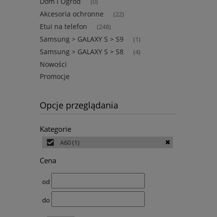
Dom i Ogród
(0)
Akcesoria ochronne
(22)
Etui na telefon
(248)
Samsung > GALAXY S > S9
(1)
Samsung > GALAXY S > S8
(4)
Nowości
Promocje
Opcje przeglądania
Kategorie
A60
(1)
Cena
od
do