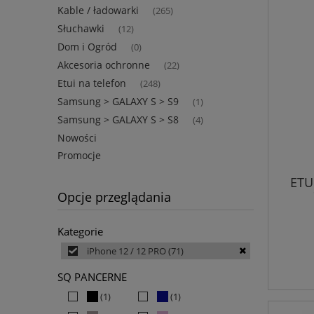
Kable / ładowarki
(265)
Słuchawki
(12)
Dom i Ogród
(0)
Akcesoria ochronne
(22)
Etui na telefon
(248)
Samsung > GALAXY S > S9
(1)
Samsung > GALAXY S > S8
(4)
Nowości
Promocje
ETU
Opcje przeglądania
Kategorie
iPhone 12 / 12 PRO
(71)
SQ PANCERNE
(1)
(1)