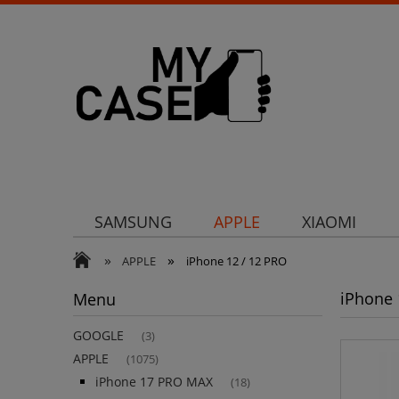
SAMSUNG
APPLE
XIAOMI
»
»
Uchwyty
Ochrona aparatu
Och
APPLE
iPhone 12 / 12 PRO
iPhone 
Menu
GOOGLE
(3)
APPLE
(1075)
iPhone 17 PRO MAX
(18)