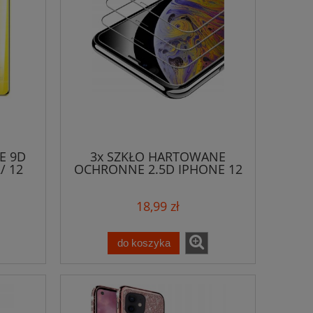
E 9D
3x SZKŁO HARTOWANE
/ 12
OCHRONNE 2.5D IPHONE 12
/ PRO
18,99 zł
do koszyka