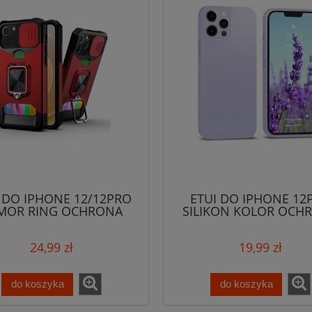
 DO IPHONE 12/12PRO
ETUI DO IPHONE 12
MOR RING OCHRONA
SILIKON KOLOR OCH
APARATU+SZKŁO
APARATU+SZKŁO
24,99 zł
19,99 zł
do koszyka
do koszyka