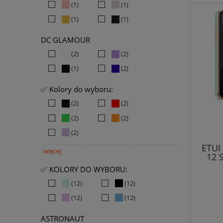
(1)
(1)
(1)
(1)
DC GLAMOUR
(2)
(2)
(1)
(2)
✅ Kolory do wyboru:
(2)
(2)
(2)
(2)
(2)
ETUI
więcej
12 
✅ KOLORY DO WYBORU:
(12)
(12)
(12)
(12)
ASTRONAUT