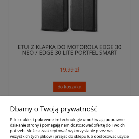
ETUI Z KLAPKĄ DO MOTOROLA EDGE 30
NEO / EDGE 30 LITE PORTFEL SMART
MAGNET
19,99 zł
do koszyka
Dbamy o Twoją prywatność
Pomoc
Pliki cookies i pokrewne im technologie umożliwiają poprawne
działanie strony i pomagają nam dostosować ofertę do Twoich
Moje konto
potrzeb. Możesz zaakceptować wykorzystanie przez nas
wszystkich tych plików i przejść do sklepu lub dostosować użycie