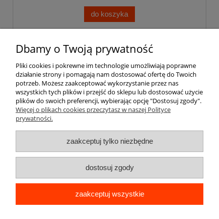
do koszyka
Dbamy o Twoją prywatność
Pomoc
Pliki cookies i pokrewne im technologie umożliwiają poprawne
działanie strony i pomagają nam dostosować ofertę do Twoich
Moje konto
potrzeb. Możesz zaakceptować wykorzystanie przez nas
wszystkich tych plików i przejść do sklepu lub dostosować użycie
plików do swoich preferencji, wybierając opcję "Dostosuj zgody".
Płatności i dostawa
Więcej o plikach cookies przeczytasz w naszej Polityce
prywatności.
Informacje
zaakceptuj tylko niezbędne
O nas
dostosuj zgody
zaakceptuj wszystkie