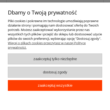
Dbamy o Twoją prywatność
Pomoc
Pliki cookies i pokrewne im technologie umożliwiają poprawne
działanie strony i pomagają nam dostosować ofertę do Twoich
Moje konto
potrzeb. Możesz zaakceptować wykorzystanie przez nas
wszystkich tych plików i przejść do sklepu lub dostosować użycie
plików do swoich preferencji, wybierając opcję "Dostosuj zgody".
Płatności i dostawa
Więcej o plikach cookies przeczytasz w naszej Polityce
prywatności.
Informacje
zaakceptuj tylko niezbędne
O nas
dostosuj zgody
zaakceptuj wszystkie
pokaż pełną wersję strony