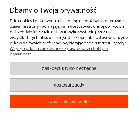
Dbamy o Twoją prywatność
O nas
Pliki cookies i pokrewne im technologie umożliwiają poprawne
działanie strony i pomagają nam dostosować ofertę do Twoich
potrzeb. Możesz zaakceptować wykorzystanie przez nas
wszystkich tych plików i przejść do sklepu lub dostosować użycie
plików do swoich preferencji, wybierając opcję "Dostosuj zgody".
Więcej o plikach cookies przeczytasz w naszej Polityce
prywatności.
pokaż pełną wersję strony
zaakceptuj tylko niezbędne
Sklep internetowy Shoper Premium
dostosuj zgody
zaakceptuj wszystkie