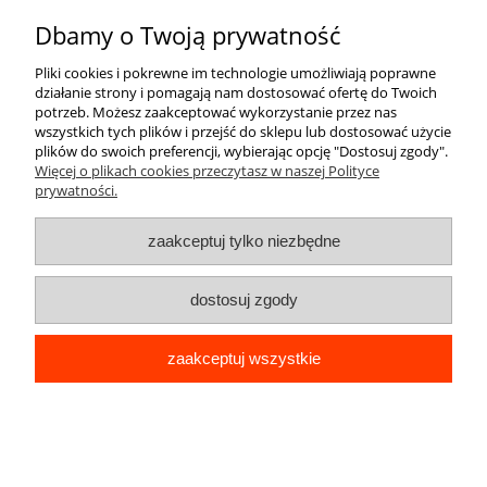
Dbamy o Twoją prywatność
O nas
Pliki cookies i pokrewne im technologie umożliwiają poprawne
działanie strony i pomagają nam dostosować ofertę do Twoich
potrzeb. Możesz zaakceptować wykorzystanie przez nas
wszystkich tych plików i przejść do sklepu lub dostosować użycie
plików do swoich preferencji, wybierając opcję "Dostosuj zgody".
Więcej o plikach cookies przeczytasz w naszej Polityce
prywatności.
pokaż pełną wersję strony
zaakceptuj tylko niezbędne
Sklep internetowy Shoper Premium
dostosuj zgody
zaakceptuj wszystkie