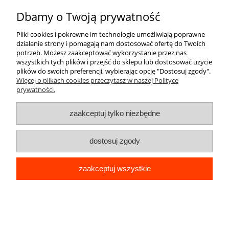
do koszyka
Dbamy o Twoją prywatność
Pliki cookies i pokrewne im technologie umożliwiają poprawne
działanie strony i pomagają nam dostosować ofertę do Twoich
potrzeb. Możesz zaakceptować wykorzystanie przez nas
wszystkich tych plików i przejść do sklepu lub dostosować użycie
plików do swoich preferencji, wybierając opcję "Dostosuj zgody".
Więcej o plikach cookies przeczytasz w naszej Polityce
prywatności.
zaakceptuj tylko niezbędne
dostosuj zgody
zaakceptuj wszystkie
ETUI BROKAT DO XIAOMI REDMI 9 CASE
CLEAR + SZKŁO
21,99 zł