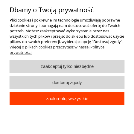
do koszyka
Dbamy o Twoją prywatność
Pliki cookies i pokrewne im technologie umożliwiają poprawne
działanie strony i pomagają nam dostosować ofertę do Twoich
potrzeb. Możesz zaakceptować wykorzystanie przez nas
wszystkich tych plików i przejść do sklepu lub dostosować użycie
plików do swoich preferencji, wybierając opcję "Dostosuj zgody".
Więcej o plikach cookies przeczytasz w naszej Polityce
prywatności.
zaakceptuj tylko niezbędne
dostosuj zgody
zaakceptuj wszystkie
ETUI GLAMOUR DOG 6D DO SAMSUNG
M51 UCHWYT PODSTAWKA SILIKON
OCHRONA + SZKŁO
25,99 zł