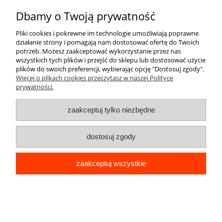
Dbamy o Twoją prywatność
Pliki cookies i pokrewne im technologie umożliwiają poprawne
działanie strony i pomagają nam dostosować ofertę do Twoich
potrzeb. Możesz zaakceptować wykorzystanie przez nas
wszystkich tych plików i przejść do sklepu lub dostosować użycie
plików do swoich preferencji, wybierając opcję "Dostosuj zgody".
Więcej o plikach cookies przeczytasz w naszej Polityce
prywatności.
zaakceptuj tylko niezbędne
dostosuj zgody
zaakceptuj wszystkie
ETUI DO XIAOMI REDMI 9 SILIKON MATT
OCHRONA APARATU Wąż / Usta 3D +
SZKŁO
29,99 zł