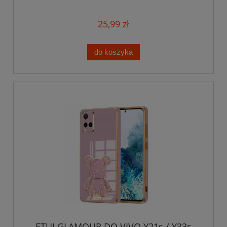
SILIKON + SZKŁO
25,99 zł
do koszyka
ETUI GLAMOUR DO VIVO Y21s / Y33s