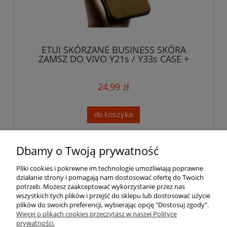
ETUI SKÓRZANE BUSINESS SKÓRA
ZAMSZ DO VIVO Y21s / Y33s CASE +
SZKŁO
24,99 zł
do koszyka
Dbamy o Twoją prywatność
Pomoc
Pliki cookies i pokrewne im technologie umożliwiają poprawne
działanie strony i pomagają nam dostosować ofertę do Twoich
Moje konto
potrzeb. Możesz zaakceptować wykorzystanie przez nas
wszystkich tych plików i przejść do sklepu lub dostosować użycie
plików do swoich preferencji, wybierając opcję "Dostosuj zgody".
Płatności i dostawa
Więcej o plikach cookies przeczytasz w naszej Polityce
prywatności.