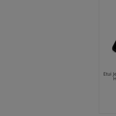
Etui J
H