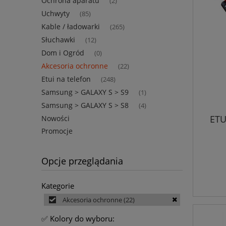
Ochrona aparatu
(2)
Uchwyty
(85)
Kable / ładowarki
(265)
Słuchawki
(12)
Dom i Ogród
(0)
Akcesoria ochronne
(22)
Etui na telefon
(248)
Samsung > GALAXY S > S9
(1)
Samsung > GALAXY S > S8
(4)
ETU
Nowości
Promocje
Opcje przeglądania
Kategorie
Akcesoria ochronne
(22)
✅ Kolory do wyboru: