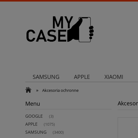
SAMSUNG
APPLE
XIAOMI
»
Uchwyty
Ochrona aparatu
Och
Akcesoria ochronne
Akcesor
Menu
GOOGLE
(3)
APPLE
(1075)
SAMSUNG
(3400)