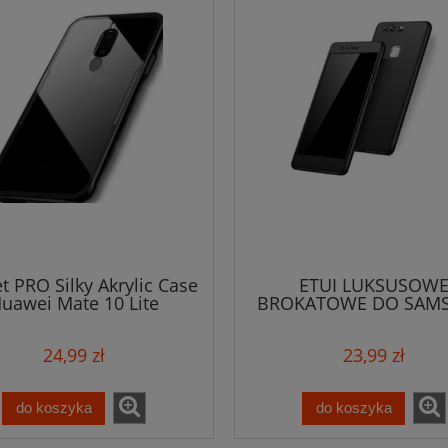
et PRO Silky Akrylic Case
ETUI LUKSUSOW
uawei Mate 10 Lite
BROKATOWE DO SAM
A51 5G GLITTER GLA
CASE + SZKŁO
24,99 zł
23,99 zł
do koszyka
do koszyka