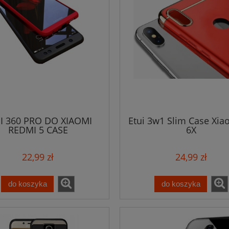
I 360 PRO DO XIAOMI
Etui 3w1 Slim Case Xia
REDMI 5 CASE
6X
BUMPER+SZKŁO
22,99 zł
24,99 zł
do koszyka
do koszyka