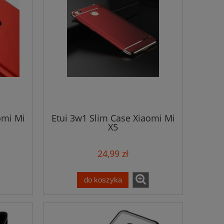
omi Mi
Etui 3w1 Slim Case Xiaomi Mi
X5
24,99 zł
do koszyka