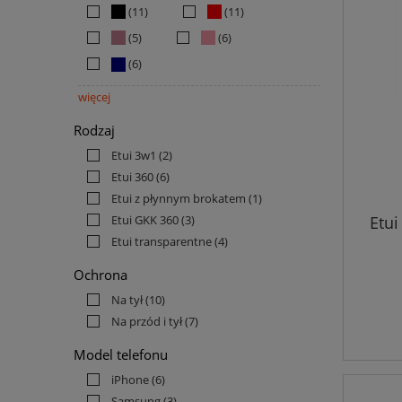
(11)
(11)
(5)
(6)
(6)
więcej
Rodzaj
Etui 3w1
(2)
Etui 360
(6)
Etui z płynnym brokatem
(1)
Etui GKK 360
(3)
Etui
Etui transparentne
(4)
Ochrona
Na tył
(10)
Na przód i tył
(7)
Model telefonu
iPhone
(6)
Samsung
(3)