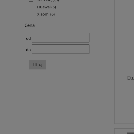
Huawei
(5)
Xiaomi
(6)
Cena
od
do
filtruj
Et