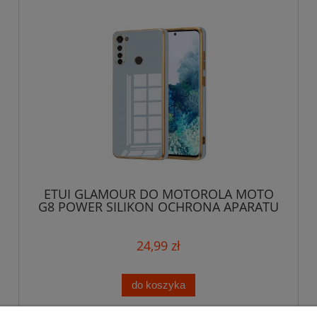
ETUI GLAMOUR DO MOTOROLA MOTO
G8 POWER SILIKON OCHRONA APARATU
+ SZKŁO
24,99 zł
do koszyka