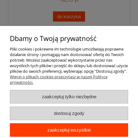
do koszyka
Dbamy o Twoją prywatność
Pomoc
Pliki cookies i pokrewne im technologie umożliwiają poprawne
działanie strony i pomagają nam dostosować ofertę do Twoich
Moje konto
potrzeb. Możesz zaakceptować wykorzystanie przez nas
wszystkich tych plików i przejść do sklepu lub dostosować użycie
plików do swoich preferencji, wybierając opcję "Dostosuj zgody".
Płatności i dostawa
Więcej o plikach cookies przeczytasz w naszej Polityce
prywatności.
Informacje
zaakceptuj tylko niezbędne
O nas
dostosuj zgody
zaakceptuj wszystkie