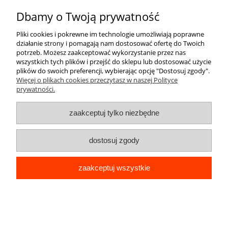
Dbamy o Twoją prywatność
O nas
Pliki cookies i pokrewne im technologie umożliwiają poprawne
działanie strony i pomagają nam dostosować ofertę do Twoich
potrzeb. Możesz zaakceptować wykorzystanie przez nas
wszystkich tych plików i przejść do sklepu lub dostosować użycie
plików do swoich preferencji, wybierając opcję "Dostosuj zgody".
Więcej o plikach cookies przeczytasz w naszej Polityce
prywatności.
pokaż pełną wersję strony
zaakceptuj tylko niezbędne
Sklep internetowy Shoper Premium
dostosuj zgody
zaakceptuj wszystkie