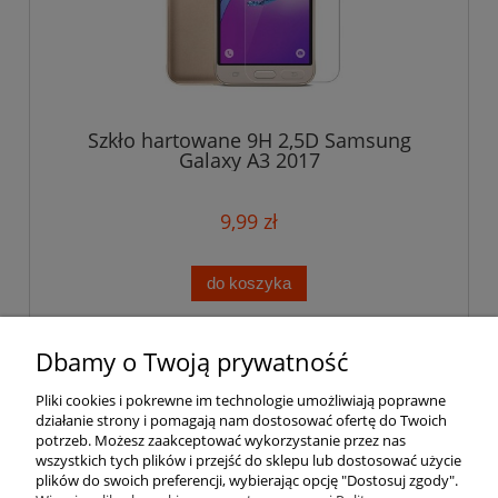
Szkło hartowane 9H 2,5D Samsung
Galaxy A3 2017
9,99 zł
do koszyka
Dbamy o Twoją prywatność
Pomoc
Pliki cookies i pokrewne im technologie umożliwiają poprawne
działanie strony i pomagają nam dostosować ofertę do Twoich
Moje konto
potrzeb. Możesz zaakceptować wykorzystanie przez nas
wszystkich tych plików i przejść do sklepu lub dostosować użycie
plików do swoich preferencji, wybierając opcję "Dostosuj zgody".
Płatności i dostawa