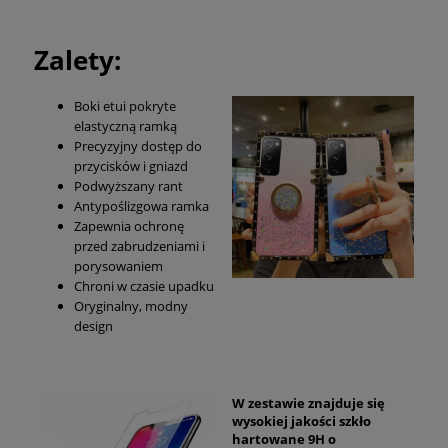
Zalety:
Boki etui pokryte
elastyczną ramką
Precyzyjny dostęp do
przycisków i gniazd
Podwyższany rant
Antypoślizgowa ramka
Zapewnia ochronę
przed zabrudzeniami i
porysowaniem
Chroni w czasie upadku
Oryginalny, modny
design
W zestawie znajduje się
wysokiej jakości szkło
hartowane 9H o