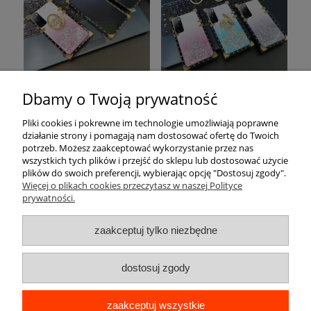
Dbamy o Twoją prywatność
Pomoc
Pliki cookies i pokrewne im technologie umożliwiają poprawne
działanie strony i pomagają nam dostosować ofertę do Twoich
Moje konto
potrzeb. Możesz zaakceptować wykorzystanie przez nas
wszystkich tych plików i przejść do sklepu lub dostosować użycie
plików do swoich preferencji, wybierając opcję "Dostosuj zgody".
Płatności i dostawa
Więcej o plikach cookies przeczytasz w naszej Polityce
prywatności.
Informacje
zaakceptuj tylko niezbędne
O nas
dostosuj zgody
zaakceptuj wszystkie