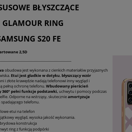
płatności
SUSOWE BŁYSZCZĄCE
I GLAMOUR RING
SAMSUNG S20 FE
Hartowane 2,5D
-------------------------------------------------------------
wa
obudowa jest wykonana z cienkich materiałów przyjaznych
wiska.
Etui jest gładkie w dotyku
,
błyszczący
wzór
ni i złote krawędzie nadają telefonowi inny wygląd i
ą pełną ochronę telefonu.
Wbudowany pierścień
 360° pełni funkcje podstawki,
uchwytu i pomocy podczas
selfie. Odporne na wstrząsy, skutecznie
amortyzuje
 spadającego telefonu.
lowe etui na telefon
jątkowy wygląd, wysoka jakość wykonania.
brydowa konstrukcja
hwyt ring z funkcją podpórki