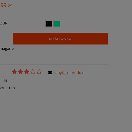
Cena nie zawiera ewentualnych kosztów
,99 zł
płatności
OUR:
do koszyka
.
ymagane
zapytaj o produkt
:
iTel
ktu:
TF8
a ewentualnych kosztów