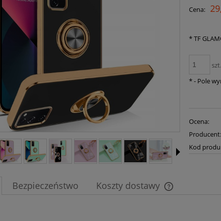
29
Cena:
*
TF GLAM
szt
*
- Pole w
Ocena:
Producent
Kod produ
Bezpieczeństwo
Koszty dostawy
Cena nie zawier