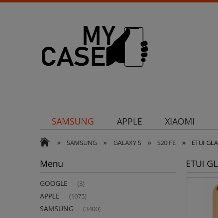
SAMSUNG
APPLE
XIAOMI
»
»
»
»
Uchwyty
Ochrona aparatu
Och
SAMSUNG
GALAXY S
S20 FE
ETUI GL
Menu
ETUI G
GOOGLE
(3)
APPLE
(1075)
SAMSUNG
(3400)