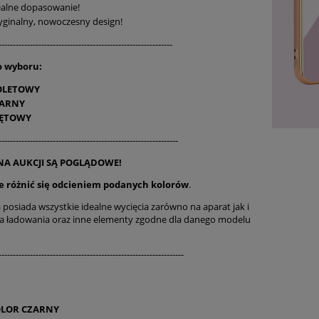
ealne dopasowanie!
yginalny, nowoczesny design!
-------------------------------------------------------------
o wyboru:
OLETOWY
ARNY
ĘTOWY
---------------------------------------------------------------
 NA AUKCJI SĄ POGLĄDOWE!
e różnić się odcieniem podanych kolorów
.
osiada wszystkie idealne wycięcia zarówno na aparat jak i
a ładowania oraz inne elementy zgodne dla danego modelu
-----------------------------------------------------------------
LOR CZARNY