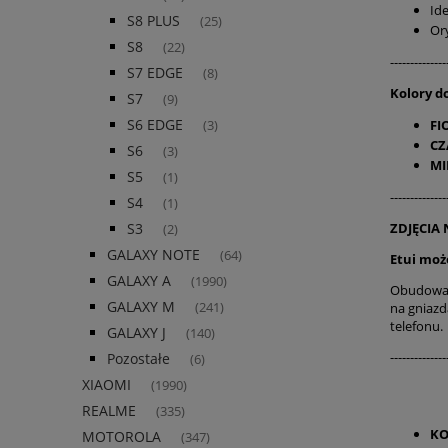
Id
S8 PLUS
(25)
Or
S8
(22)
--------------
S7 EDGE
(8)
Kolory d
S7
(9)
S6 EDGE
FI
(3)
CZ
S6
(3)
MI
S5
(1)
--------------
S4
(1)
ZDJĘCIA
S3
(2)
GALAXY NOTE
(64)
Etui moż
GALAXY A
(1990)
Obudowa p
GALAXY M
na gniazd
(241)
telefonu.
GALAXY J
(140)
--------------
Pozostałe
(6)
XIAOMI
(1990)
REALME
(335)
KO
MOTOROLA
(347)