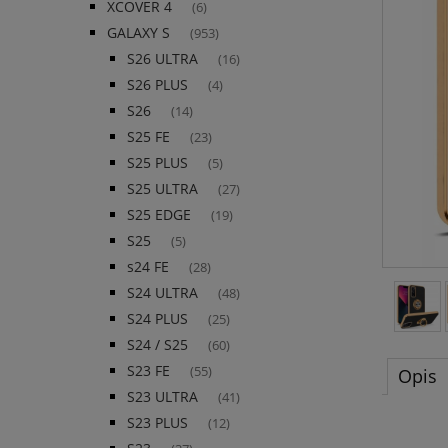
XCOVER 4
(6)
GALAXY S
(953)
S26 ULTRA
(16)
S26 PLUS
(4)
S26
(14)
S25 FE
(23)
S25 PLUS
(5)
S25 ULTRA
(27)
S25 EDGE
(19)
S25
(5)
s24 FE
(28)
S24 ULTRA
(48)
S24 PLUS
(25)
S24 / S25
(60)
S23 FE
(55)
Opis
S23 ULTRA
(41)
S23 PLUS
(12)