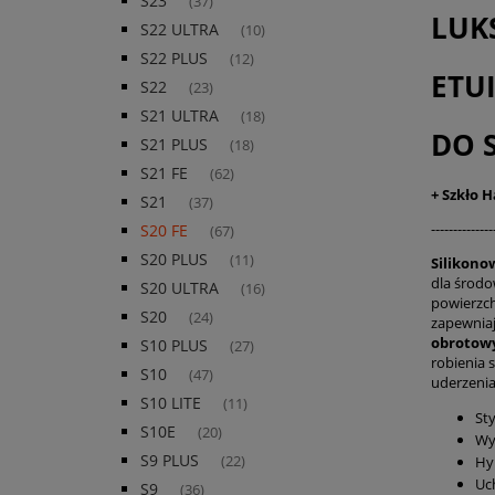
S23
(37)
LUK
S22 ULTRA
(10)
S22 PLUS
(12)
ETU
S22
(23)
S21 ULTRA
(18)
DO 
S21 PLUS
(18)
S21 FE
(62)
+ Szkło 
S21
(37)
--------------
S20 FE
(67)
S20 PLUS
(11)
Silikono
dla środo
S20 ULTRA
(16)
powierzch
S20
(24)
zapewniaj
obrotowy
S10 PLUS
(27)
robienia 
S10
(47)
uderzenia
S10 LITE
(11)
Sty
S10E
(20)
Wy
S9 PLUS
Hy
(22)
Uc
S9
(36)