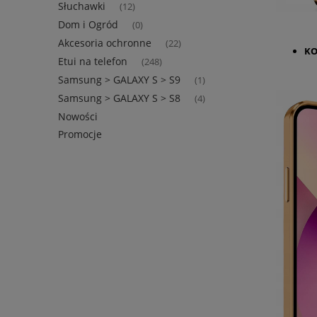
Słuchawki
(12)
Dom i Ogród
(0)
Akcesoria ochronne
(22)
K
Etui na telefon
(248)
Samsung > GALAXY S > S9
(1)
Samsung > GALAXY S > S8
(4)
Nowości
Promocje