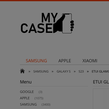
SAMSUNG
APPLE
XIAOMI
»
»
»
»
Uchwyty
Ochrona aparatu
Och
SAMSUNG
GALAXY S
S23
ETUI GLAM
Menu
ETUI G
GOOGLE
(3)
APPLE
(1075)
SAMSUNG
(3400)