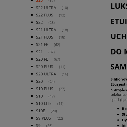
S23
(37)
LUK
S22 ULTRA
(10)
S22 PLUS
(12)
ETU
S22
(23)
S21 ULTRA
(18)
UCH
S21 PLUS
(18)
S21 FE
(62)
DO 
S21
(37)
S20 FE
(67)
SAM
S20 PLUS
(11)
S20 ULTRA
(16)
Silikono
S20
(24)
Etui jest
S10 PLUS
(27)
krawędzie
telefonu.
S10
(47)
spadające
S10 LITE
(11)
Ro
S10E
(20)
St
S9 PLUS
(22)
Hy
S9
Id
(36)