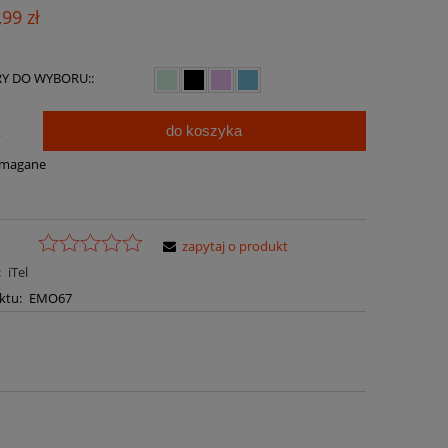
Cena nie zawiera ewentualnych kosztów
,99 zł
płatności
Y DO WYBORU::
do koszyka
.
ymagane
zapytaj o produkt
:
iTel
ktu:
EMO67
a ewentualnych kosztów