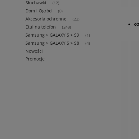
Słuchawki
(12)
Dom i Ogród
(0)
Akcesoria ochronne
(22)
KO
Etui na telefon
(248)
Samsung > GALAXY S > S9
(1)
Samsung > GALAXY S > S8
(4)
Nowości
Promocje