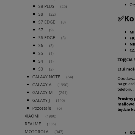
Or
S8 PLUS
(25)
S8
(22)
✅Kol
S7 EDGE
(8)
S7
(9)
MI
S6 EDGE
FI
(3)
NI
S6
(3)
CZ
S5
(1)
ZDJĘCIA
S4
(1)
S3
Etui moż
(2)
GALAXY NOTE
(64)
Obudowa p
na gniazd
GALAXY A
(1990)
telefonu.
GALAXY M
(241)
Prosimy 
GALAXY J
(140)
mailowo.
Pozostałe
(6)
będzie k
XIAOMI
(1990)
REALME
(335)
MOTOROLA
(347)
KO