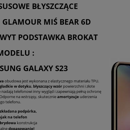
SUSOWE BŁYSZCZĄCE
I GLAMOUR MIŚ BEAR 6D
WYT PODSTAWKA BROKAT
MODELU :
SUNG GALAXY S23
wa
obudowa jest wykonana z elastycznego materiału TPU.
 gładkie w dotyku
,
błyszczący
wzór
powierzchni i złote
 nadają telefonowi inny wygląd i zapewniają pełną ochronę
 Odporne na wstrząsy, skutecznie
amortyzuje
uderzenia
go telefonu.
zkładana podpórka,
ojak na telefon
brydowa
konstrukcja
ealne
dopasowanie!