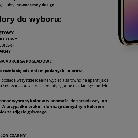
yginalny,
nowoczesny design!
ory do wyboru:
ĘTOWY
OLETOWY
EBIESKI
ARNY
 NA AUKCJI SĄ POGLĄDOWE!
e różnić się odcieniem podanych kolorów
.
osiada wszystkie idealne wycięcia zarówno na aparat jak i
a ładowania oraz inne elementy zgodne dla danego modelu
podać wybrany kolor w wiadomości do sprzedawcy lub
 W przypadku braku informacji domyślnym kolorem
olor ze zdjęcia głównego.
LOR CZARNY