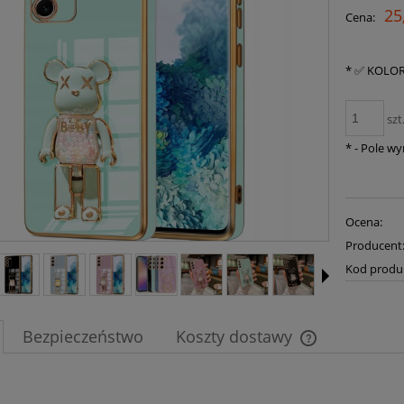
25
Cena:
*
✅ KOLOR
szt
*
- Pole w
Ocena:
Producent
Kod produ
Bezpieczeństwo
Koszty dostawy
Cena nie zawier
płatności