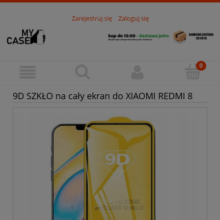
Zarejestruj się
Zaloguj się
9D SZKŁO na cały ekran do XIAOMI REDMI 8