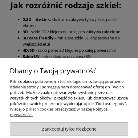
Jak rozróżnić rodzaje szkieł:
2.5D
- płaskie szkło które zakrywa tylko płaską cześć
ekranu
3D
- szkło 3D z klejem na brzegach zakrywa cały ekran
3D case frendly
– mniejsze szkło 3D dopasowane do
większości etui
4D/5D
- szkło pełne 3D klejone po całej powierzchni
Szkło UV
- szkło klejone po całości 3D
Dbamy o Twoją prywatność
Pomoc
Pliki cookies i pokrewne im technologie umożliwiają poprawne
działanie strony i pomagają nam dostosować ofertę do Twoich
Moje konto
potrzeb. Możesz zaakceptować wykorzystanie przez nas
wszystkich tych plików i przejść do sklepu lub dostosować użycie
plików do swoich preferencji, wybierając opcję "Dostosuj zgody".
Płatności i dostawa
Więcej o plikach cookies przeczytasz w naszej Polityce
prywatności.
Informacje
zaakceptuj tylko niezbędne
O nas