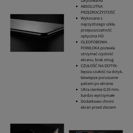
zarysowania
ABSOLUTNA
PRZEZROCZYSTOŚĆ
Wykonane z
najczystszego szkła,
przepuszczalność
optyczna HD
OLEOFOBOWA
POWŁOKA pozwala
utrzymać czystość
ekranu, brak smug
CZUŁOŚĆ NA DOTYK-
lepsza czułość na dotyk,
łatwiejsze poruszanie
palcem po ekranie
Ultra cienkie 0,33 mm,
bardzo wytrzymałe
Dodatkowo chroni
ekran przed zbiciem