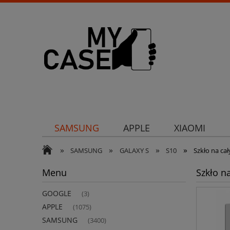
SAMSUNG
APPLE
XIAOMI
»
»
»
»
Uchwyty
Ochrona aparatu
Och
SAMSUNG
GALAXY S
S10
Szkło na ca
Menu
Szkło n
GOOGLE
(3)
APPLE
(1075)
SAMSUNG
(3400)