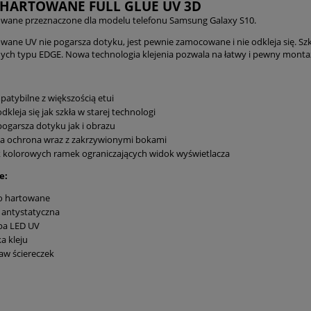
 HARTOWANE FULL GLUE UV 3D
owane przeznaczone dla modelu telefonu Samsung Galaxy S10.
owane UV nie pogarsza dotyku, jest pewnie zamocowane i nie odkleja się. Szk
ch typu EDGE. Nowa technologia klejenia pozwala na łatwy i pewny montaż. Kl
atybilne z większością etui
odkleja się jak szkła w starej technologi
pogarsza dotyku jak i obrazu
a ochrona wraz z zakrzywionymi bokami
 kolorowych ramek ograniczających widok wyświetlacza
e:
ło hartowane
a antystatyczna
pa LED UV
a kleju
aw ściereczek