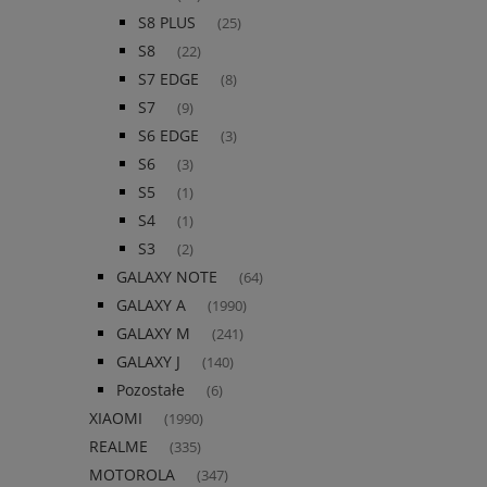
S8 PLUS
(25)
S8
(22)
S7 EDGE
(8)
S7
(9)
S6 EDGE
(3)
S6
(3)
S5
(1)
S4
(1)
S3
(2)
GALAXY NOTE
(64)
GALAXY A
(1990)
GALAXY M
(241)
GALAXY J
(140)
Pozostałe
(6)
XIAOMI
(1990)
REALME
(335)
MOTOROLA
(347)