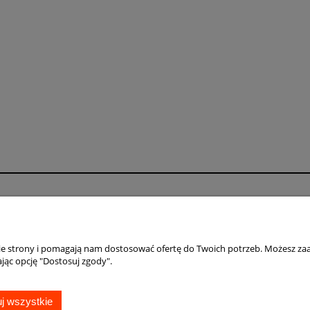
Płatności i dostawa
Informacje
Formy płatności
Polityka prywatno
Czas i koszty dostawy
Jak kupować?
nie strony i pomagają nam dostosować ofertę do Twoich potrzeb. Możesz zaa
jąc opcję "Dostosuj zgody".
Czas realizacji zamówienia
j wszystkie