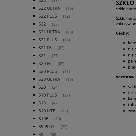
S23
(37)
SZKŁO
S22 ULTRA
(10)
Szkło hart
S22 PLUS
(12)
Szkło hart
zakrzywiony
S22
(23)
S21 ULTRA
(18)
Cechy:
S21 PLUS
(18)
komp
S21 FE
(62)
nie 
nie 
S21
(37)
pełn
S20 FE
(67)
brak
S20 PLUS
(11)
W zestawi
S20 ULTRA
(16)
szk
S20
(24)
foli
S10 PLUS
(27)
lam
S10
(47)
tubk
S10 LITE
zest
(11)
S10E
(20)
S9 PLUS
(22)
S9
(36)