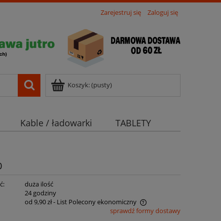
Zarejestruj się
Zaloguj się
Koszyk:
(pusty)
Kable / ładowarki
TABLETY
0
ć:
duża ilość
:
24 godziny
od 9,90 zł
- List Polecony ekonomiczny
sprawdź formy dostawy