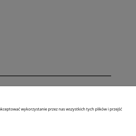
O nas
ści
Kontakt i dane firmy
Blog
kceptować wykorzystanie przez nas wszystkich tych plików i przejść