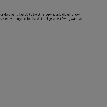
Cena nie zawiera ewentualnych kosztów
płatności
ła klejone na klej UV to świetne rozwiązanie dla ekranów
ej uv pokryje całość szkła i rozleje sie w równej warstwie.