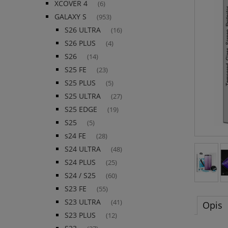
XCOVER 4
(6)
GALAXY S
(953)
S26 ULTRA
(16)
S26 PLUS
(4)
S26
(14)
S25 FE
(23)
S25 PLUS
(5)
S25 ULTRA
(27)
S25 EDGE
(19)
S25
(5)
s24 FE
(28)
S24 ULTRA
(48)
S24 PLUS
(25)
S24 / S25
(60)
S23 FE
(55)
S23 ULTRA
(41)
Opis
S23 PLUS
(12)