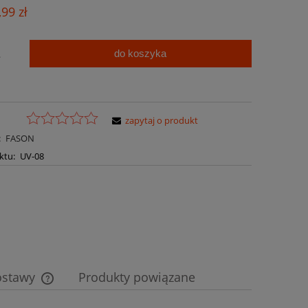
Cena nie zawiera ewentualnych kosztów
,99 zł
płatności
do koszyka
.
zapytaj o produkt
:
FASON
ktu:
UV-08
ostawy
Produkty powiązane