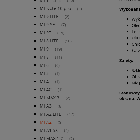
MI 11 LITE
(20)
MI Note 10 pro
(4)
Wykonani
MI 9 LITE
(2)
Wyko
MI 9 SE
(7)
Ole
Leps
MI 9T
(15)
Ultr
MI 8 LITE
(16)
Chro
MI 9
(19)
Łat
MI 8
(11)
Zalety:
MI 6
(0)
Szkł
MI 5
(1)
Obrz
MI 4
(1)
Nie 
MI 4C
(1)
Szanowny 
MI MAX 3
(2)
ekranu. W
MI A3
(8)
MI A2 LITE
(17)
MI A2
(8)
MI A1 5X
(4)
MI MAX 1 2
(2)