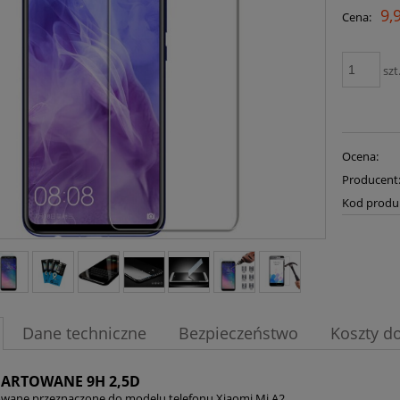
9,
Cena:
szt
Ocena:
Producent
Kod produ
Dane techniczne
Bezpieczeństwo
Koszty d
HARTOWANE 9H 2,5D
owane przeznaczone do modelu telefonu Xiaomi Mi A2.