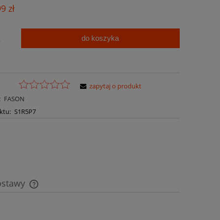
Cena nie zawiera ewentualnych kosztów
99 zł
płatności
do koszyka
.
zapytaj o produkt
:
FASON
ktu:
S1R5P7
ostawy
Cena nie zawiera ewentualnych kosztów
płatności