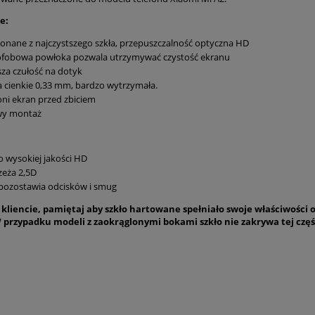
e:
nane z najczystszego szkła, przepuszczalność optyczna HD
ofobowa powłoka pozwala utrzymywać czystość ekranu
za czułość na dotyk
a cienkie 0,33 mm, bardzo wytrzymała.
ni ekran przed zbiciem
wy montaż
o wysokiej jakości HD
eża 2,5D
pozostawia odcisków i smug
kliencie, pamiętaj aby szkło hartowane spełniało swoje właściwości o
 przypadku modeli z zaokrąglonymi bokami szkło nie zakrywa tej częś