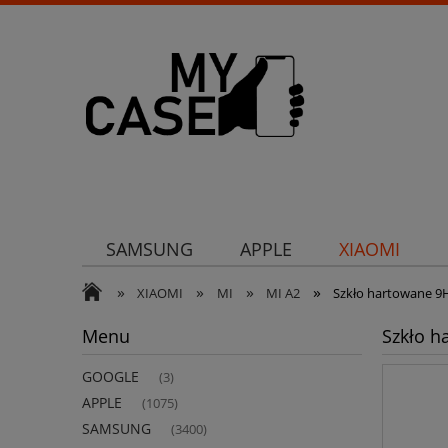
SAMSUNG
APPLE
XIAOMI
»
»
»
»
Uchwyty
Ochrona aparatu
Och
XIAOMI
MI
MI A2
Szkło hartowane 9H
Menu
Szkło h
GOOGLE
(3)
APPLE
(1075)
SAMSUNG
(3400)