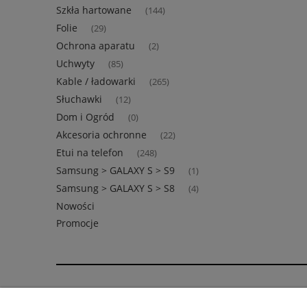
Szkła hartowane
(144)
Folie
(29)
Ochrona aparatu
(2)
Uchwyty
(85)
Kable / ładowarki
(265)
Słuchawki
(12)
Dom i Ogród
(0)
Akcesoria ochronne
(22)
Etui na telefon
(248)
Samsung > GALAXY S > S9
(1)
Samsung > GALAXY S > S8
(4)
Nowości
Promocje
Pomoc
Moje konto