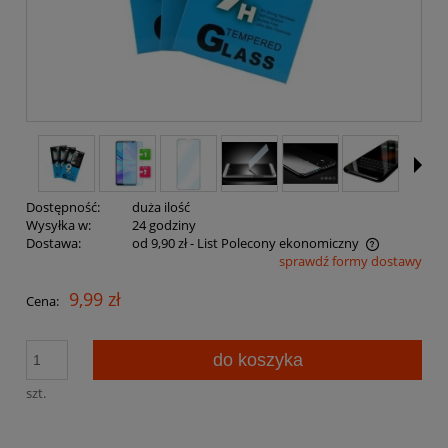
Dostępność:
duża ilość
Wysyłka w:
24 godziny
Dostawa:
od 9,90 zł
- List Polecony ekonomiczny
sprawdź formy dostawy
Cena nie zawiera ewentualnych kosztów płatności
9,99 zł
Cena:
do koszyka
szt.