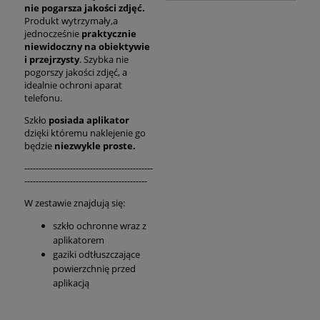
nie pogarsza jakości zdjęć.
Produkt wytrzymały,a
jednocześnie
praktycznie
niewidoczny na obiektywie
i przejrzysty
. Szybka nie
pogorszy jakości zdjęć, a
idealnie ochroni aparat
telefonu.
Szkło
posiada aplikator
dzięki któremu naklejenie go
będzie
niezwykle proste.
---------------------------------------------
-------------------------------------------
W zestawie znajdują się:
szkło ochronne wraz z
aplikatorem
gaziki odtłuszczające
powierzchnię przed
aplikacją