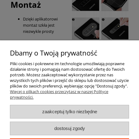
Montaż
Dzięki aplikatorowi
montaż szkła jest
niezwykle prosty
Dbamy o Twoją prywatność
Pomoc
Pliki cookies i pokrewne im technologie umożliwiają poprawne
działanie strony i pomagają nam dostosować ofertę do Twoich
Moje konto
potrzeb. Możesz zaakceptować wykorzystanie przez nas
wszystkich tych plików i przejść do sklepu lub dostosować użycie
plików do swoich preferencji, wybierając opcję "Dostosuj zgody".
Płatności i dostawa
Więcej o plikach cookies przeczytasz w naszej Polityce
prywatności.
Informacje
zaakceptuj tylko niezbędne
O nas
dostosuj zgody