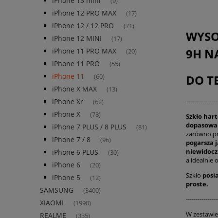
iPhone 13 mini
(9)
iPhone 12 PRO MAX
(17)
iPhone 12 / 12 PRO
(71)
WYSO
iPhone 12 MINI
(17)
9H N
iPhone 11 PRO MAX
(20)
iPhone 11 PRO
(55)
iPhone 11
DO T
(60)
iPhone X MAX
(13)
----------------
iPhone Xr
(62)
iPhone X
(78)
Szkło ha
dopasowan
iPhone 7 PLUS / 8 PLUS
(81)
zarówno p
iPhone 7 / 8
(96)
pogarsza j
niewidoczn
iPhone 6 PLUS
(30)
a idealnie 
iPhone 6
(20)
Szkło
posia
iPhone 5
(12)
proste.
SAMSUNG
(3400)
----------------
XIAOMI
(1990)
W zestawie 
REALME
(335)