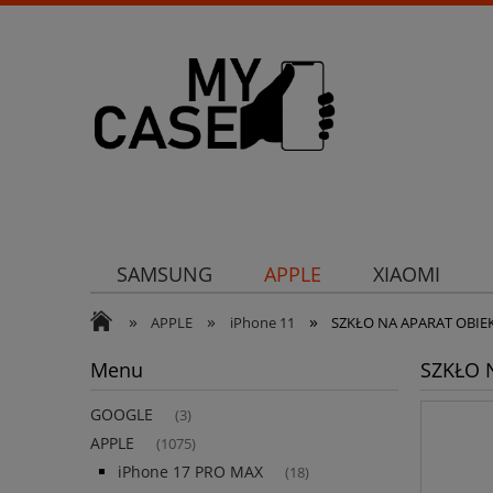
SAMSUNG
APPLE
XIAOMI
»
»
»
Uchwyty
Ochrona aparatu
Och
APPLE
iPhone 11
SZKŁO NA APARAT OBIE
Menu
SZKŁO 
GOOGLE
(3)
APPLE
(1075)
iPhone 17 PRO MAX
(18)