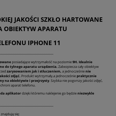
KIEJ JAKOŚCI SZKŁO HARTOWANE
A OBIEKTYW APARATU
ELEFONU IPHONE 11
----------------------------------------------------
rtowane
posiadające wytrzymałość na poziomie
9H.
Idealnie
e do tylnego aparatu urządzenia.
Zabezpiecza cały obiektyw
rzed
zarysowaniem jak i stłuczeniem,
a jednocześnie
nie
akości zdjęć.
Produkt wytrzymały,a jednocześnie
praktycznie
y na obiektywie i przejrzysty
. Szybka nie pogorszy jakości zdjęć,
ochroni aparat telefonu.
da aplikator
dzięki któremu naklejenie go będzie
niezwykle
----------------------------------------------------
znajdują się: