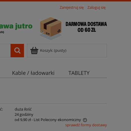
Zarejestruj się
Zaloguj się
Koszyk:
(pusty)
Kable / ładowarki
TABLETY
ć:
duża ilość
:
24 godziny
od 9,90 zł
- List Polecony ekonomiczny
sprawdź formy dostawy