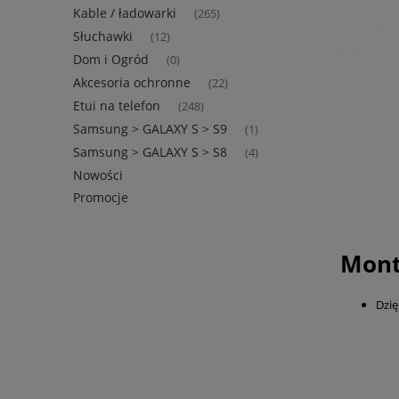
Kable / ładowarki
(265)
Słuchawki
(12)
Dom i Ogród
(0)
Akcesoria ochronne
(22)
Etui na telefon
(248)
Samsung > GALAXY S > S9
(1)
Samsung > GALAXY S > S8
(4)
Nowości
Promocje
Mont
Dzię