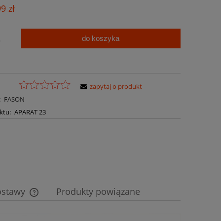
Cena nie zawiera ewentualnych kosztów
99 zł
płatności
do koszyka
.
zapytaj o produkt
:
FASON
ktu:
APARAT 23
ostawy
Produkty powiązane
Cena nie zawiera ewentualnych kosztów