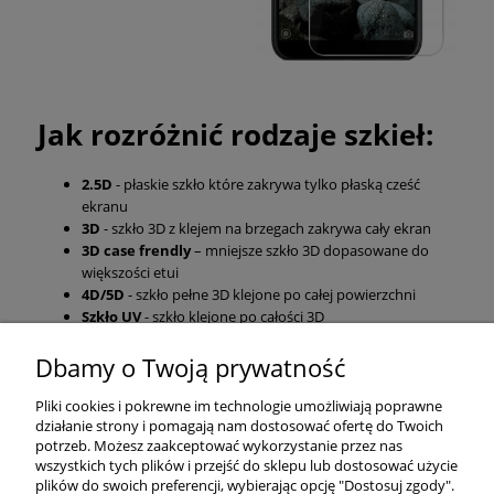
Jak rozróżnić rodzaje szkieł:
2.5D
- płaskie szkło które zakrywa tylko płaską cześć
ekranu
3D
- szkło 3D z klejem na brzegach zakrywa cały ekran
3D case frendly
– mniejsze szkło 3D dopasowane do
większości etui
4D/5D
- szkło pełne 3D klejone po całej powierzchni
Szkło UV
- szkło klejone po całości 3D
Dbamy o Twoją prywatność
Pomoc
Pliki cookies i pokrewne im technologie umożliwiają poprawne
działanie strony i pomagają nam dostosować ofertę do Twoich
Moje konto
potrzeb. Możesz zaakceptować wykorzystanie przez nas
wszystkich tych plików i przejść do sklepu lub dostosować użycie
plików do swoich preferencji, wybierając opcję "Dostosuj zgody".
Płatności i dostawa