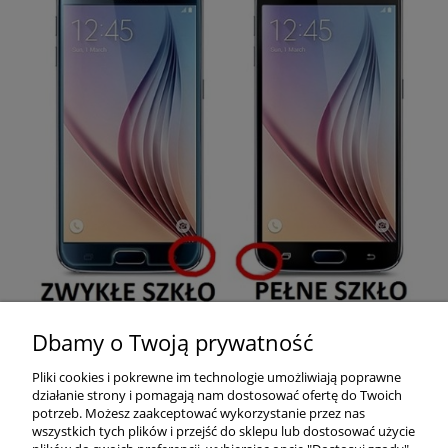
Dbamy o Twoją prywatność
Pomoc
Pliki cookies i pokrewne im technologie umożliwiają poprawne
działanie strony i pomagają nam dostosować ofertę do Twoich
Moje konto
potrzeb. Możesz zaakceptować wykorzystanie przez nas
wszystkich tych plików i przejść do sklepu lub dostosować użycie