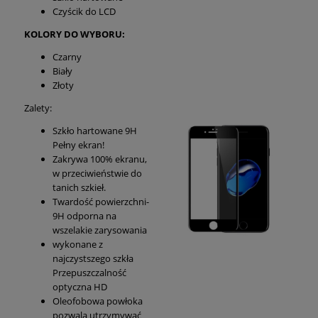
Czyścik do LCD
KOLORY DO WYBORU:
Czarny
Biały
Złoty
Zalety:
Szkło hartowane 9H
Pełny ekran!
Zakrywa 100% ekranu,
w przeciwieństwie do
tanich szkieł.
Twardość powierzchni-
9H odporna na
wszelakie zarysowania
wykonane z
najczystszego szkła
Przepuszczalność
optyczna HD
Oleofobowa powłoka
pozwala utrzymywać