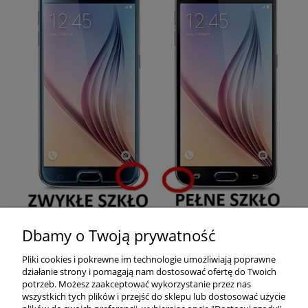
Dbamy o Twoją prywatność
Pomoc
Pliki cookies i pokrewne im technologie umożliwiają poprawne
działanie strony i pomagają nam dostosować ofertę do Twoich
Moje konto
potrzeb. Możesz zaakceptować wykorzystanie przez nas
wszystkich tych plików i przejść do sklepu lub dostosować użycie