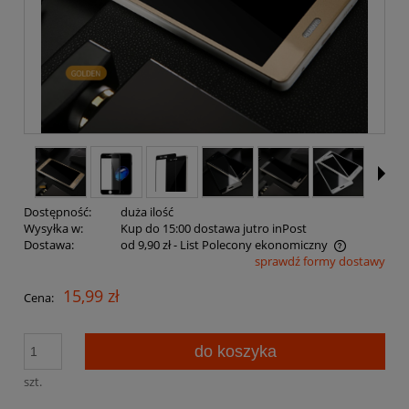
Dostępność:
duża ilość
Wysyłka w:
Kup do 15:00 dostawa jutro inPost
Dostawa:
od 9,90 zł
- List Polecony ekonomiczny
sprawdź formy dostawy
Cena nie zawiera ewentualnych kosztów płatności
15,99 zł
Cena:
do koszyka
szt.