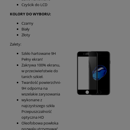
Czyścik do LCD
KOLORY DO WYBORU:
Czarny
Biały
Złoty
Zalety:
Szkło hartowane 9H
Pełny ekran!
Zakrywa 100% ekranu,
w przeciwieństwie do
tanich szkieł.
Twardość powierzchni-
9H odporna na
wszelakie zarysowania
wykonane z
najczystszego szkła
Przepuszczalność
optyczna HD
Oleofobowa powłoka
pozwala utrzymywać