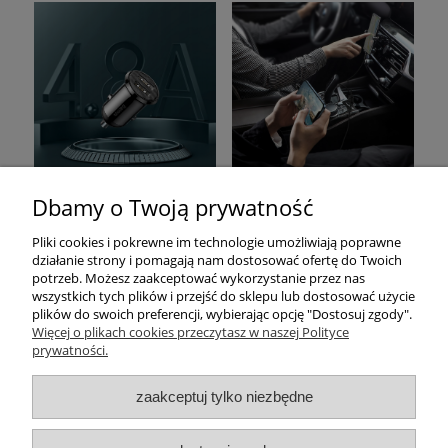
Dbamy o Twoją prywatność
Pomoc
Pliki cookies i pokrewne im technologie umożliwiają poprawne
działanie strony i pomagają nam dostosować ofertę do Twoich
Moje konto
potrzeb. Możesz zaakceptować wykorzystanie przez nas
wszystkich tych plików i przejść do sklepu lub dostosować użycie
plików do swoich preferencji, wybierając opcję "Dostosuj zgody".
Płatności i dostawa
Więcej o plikach cookies przeczytasz w naszej Polityce
prywatności.
Informacje
zaakceptuj tylko niezbędne
O nas