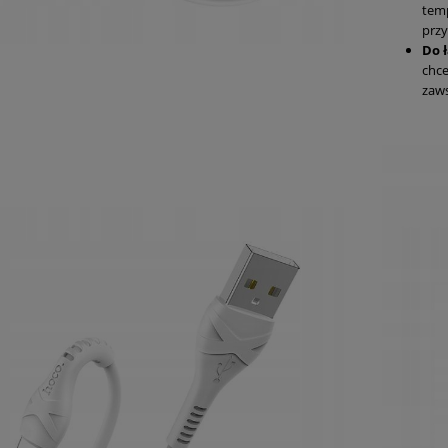
temp
przy
Do 
chce
zaws