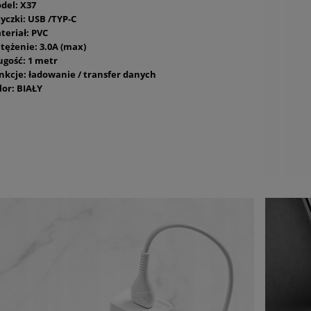
del: X37
yczki: USB /TYP-C
teriał: PVC
tężenie: 3.0A (max)
ugość: 1 metr
nkcje: ładowanie / transfer danych
lor: BIAŁY