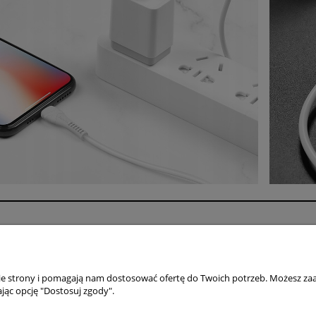
Płatności i dostawa
Informacje
Formy płatności
Polityka prywatno
Czas i koszty dostawy
Jak kupować?
nie strony i pomagają nam dostosować ofertę do Twoich potrzeb. Możesz zaa
jąc opcję "Dostosuj zgody".
Czas realizacji zamówienia