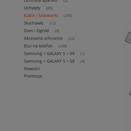
Ochrona aparatu
(2)
Uchwyty
(85)
Kable / ładowarki
(265)
Słuchawki
(12)
Dom i Ogród
(0)
Akcesoria ochronne
(22)
Etui na telefon
(248)
Samsung > GALAXY S > S9
(1)
Samsung > GALAXY S > S8
(4)
Nowości
Promocje