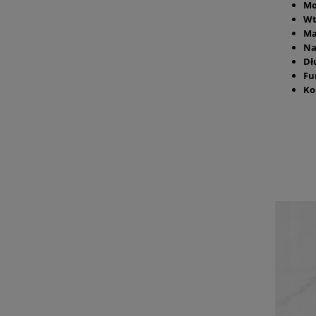
Mo
Wt
Ma
Na
Dł
Fu
Ko