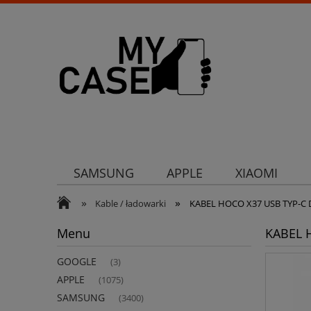
SAMSUNG
APPLE
XIAOMI
»
»
Uchwyty
Ochrona aparatu
Och
Kable / ładowarki
KABEL HOCO X37 USB TYP-C
Menu
KABEL 
GOOGLE
(3)
APPLE
(1075)
SAMSUNG
(3400)