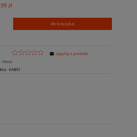
Cena nie zawiera ewentualnych kosztów
,99 zł
płatności
do koszyka
.
zapytaj o produkt
:
Hoco
ktu:
KAB51
a ewentualnych kosztów