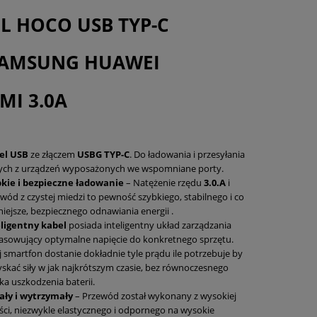
L HOCO USB TYP-C
SAMSUNG HUAWEI
MI 3.0A
el USB
ze złączem
USBG
TYP-C
. Do ładowania i przesyłania
ych z urządzeń wyposażonych we wspomniane porty.
bkie i bezpieczne ładowanie
– Natężenie rzędu
3.0.A
i
wód z czystej miedzi to pewność szybkiego, stabilnego i co
iejsze, bezpiecznego odnawiania energii .
eligentny kabel
posiada inteligentny układ zarządzania
sowujący optymalne napięcie do konkretnego sprzętu.
 smartfon dostanie dokładnie tyle prądu ile potrzebuje by
skać siły w jak najkrótszym czasie, bez równoczesnego
ka uszkodzenia baterii.
ały i wytrzymały
– Przewód został wykonany z wysokiej
ści, niezwykle elastycznego i odpornego na wysokie