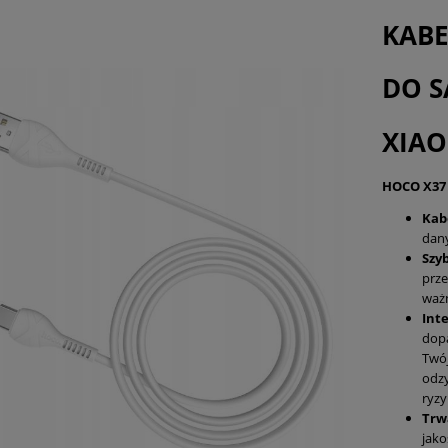
płatności
KABE
DO 
XIAO
HOCO X37
Kab
dan
Szy
prze
ważn
Int
dopa
Twój
odzy
ryzy
Trw
jako