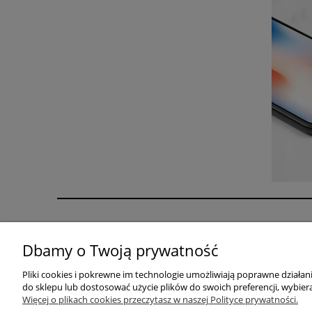
Pomoc
Moje konto
Dbamy o Twoją prywatność
Zwroty i reklamacje
Twoje zamówienia
Regulaminy
Ustawienia konta
Pliki cookies i pokrewne im technologie umożliwiają poprawne działa
do sklepu lub dostosować użycie plików do swoich preferencji, wybiera
Przechowalnia
Więcej o plikach cookies przeczytasz w naszej Polityce prywatności.