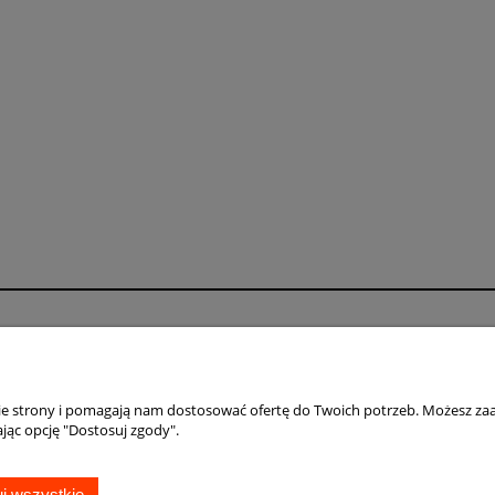
Płatności i dostawa
Informacje
Formy płatności
Polityka prywatno
Czas i koszty dostawy
Jak kupować?
nie strony i pomagają nam dostosować ofertę do Twoich potrzeb. Możesz zaa
jąc opcję "Dostosuj zgody".
Czas realizacji zamówienia
j wszystkie