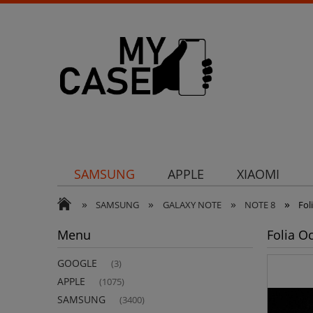
SAMSUNG
APPLE
XIAOMI
»
»
»
»
Uchwyty
Ochrona aparatu
Och
SAMSUNG
GALAXY NOTE
NOTE 8
Fol
Menu
Folia O
GOOGLE
(3)
APPLE
(1075)
SAMSUNG
(3400)