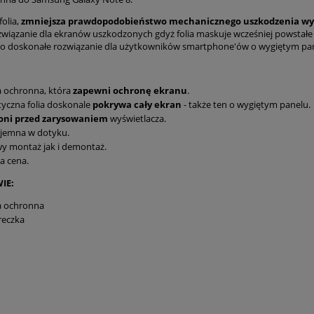
folia,
zmniejsza prawdopodobieństwo mechanicznego uszkodzenia wy
związanie dla ekranów uszkodzonych gdyż folia maskuje wcześniej powstałe r
o doskonałe rozwiązanie dla użytkowników smartphone'ów o wygiętym pan
a ochronna, która
zapewni ochronę ekranu
.
tyczna folia doskonale
pokrywa
cały ekran
- także ten o wygiętym panelu.
oni przed zarysowaniem
wyświetlacza.
yjemna w dotyku.
y montaż jak i demontaż.
a cena.
IE:
a ochronna
reczka