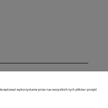
O nas
ści
Kontakt i dane firmy
Blog
kceptować wykorzystanie przez nas wszystkich tych plików i przejść