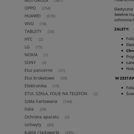
MOTOROLA
(347)
OPPO
(254)
Elastyczna 
świetne ro
HUAWEI
(676)
ochronna t
VIVO
(18)
ZALETY:
TABLETY
(33)
Foli
HTC
(2)
Elas
LG
(15)
Chr
NOKIA
(1)
Prz
SONY
Łatw
(3)
Nisk
Etui pancerne
(21)
Etui brokatowe
W ZESTAW
(59)
Elektronika
(15)
Foli
ETUI, SZKŁA, FOLIE NA TELEFON
Ście
(2)
Szkła hartowane
(144)
Folie
(29)
Ochrona aparatu
(2)
Uchwyty
(85)
Kable / ładowarki
(265)