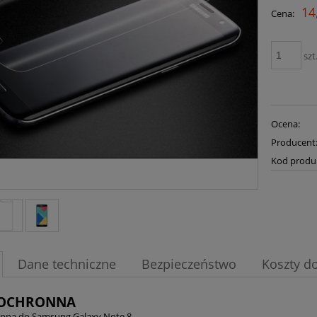
14
Cena:
szt
Ocena:
Producent
Kod produ
Dane techniczne
Bezpieczeństwo
Koszty d
 OCHRONNA
onna do Samsung Galaxy Note 8.