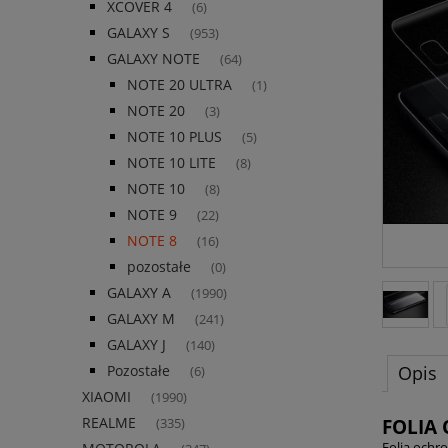
XCOVER 4
(6)
GALAXY S
(953)
GALAXY NOTE
(64)
NOTE 20 ULTRA
(1)
NOTE 20
(3)
NOTE 10 PLUS
(5)
NOTE 10 LITE
(8)
NOTE 10
(8)
NOTE 9
(22)
NOTE 8
(16)
pozostałe
(0)
GALAXY A
(1990)
GALAXY M
(241)
GALAXY J
(140)
Opis
Pozostałe
(6)
XIAOMI
(1990)
REALME
FOLIA
(335)
Folia ochr