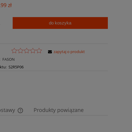
Cena nie zawiera ewentualnych kosztów
,99 zł
płatności
do koszyka
.
zapytaj o produkt
:
FASON
ktu:
S2R5P06
ostawy
Produkty powiązane
Cena nie zawiera ewentualnych kosztów
płatności