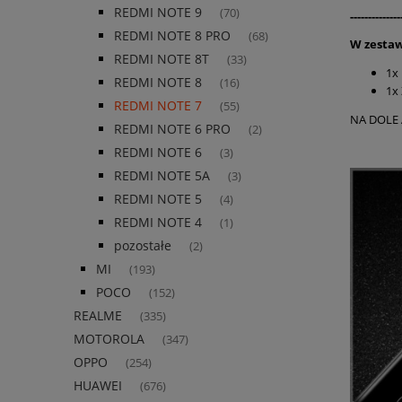
REDMI NOTE 9
(70)
--------------
REDMI NOTE 8 PRO
(68)
W zestaw
REDMI NOTE 8T
(33)
1x
REDMI NOTE 8
(16)
1x 
REDMI NOTE 7
(55)
NA DOLE 
REDMI NOTE 6 PRO
(2)
REDMI NOTE 6
(3)
REDMI NOTE 5A
(3)
REDMI NOTE 5
(4)
REDMI NOTE 4
(1)
pozostałe
(2)
MI
(193)
POCO
(152)
REALME
(335)
MOTOROLA
(347)
OPPO
(254)
HUAWEI
(676)