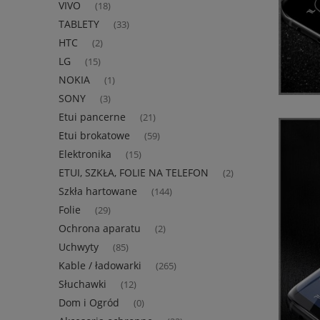
VIVO
(18)
TABLETY
(33)
HTC
(2)
LG
(15)
NOKIA
(1)
SONY
(3)
Etui pancerne
(21)
Etui brokatowe
(59)
Elektronika
(15)
ETUI, SZKŁA, FOLIE NA TELEFON
(2)
Szkła hartowane
(144)
Folie
(29)
Ochrona aparatu
(2)
Uchwyty
(85)
Kable / ładowarki
(265)
Słuchawki
(12)
Dom i Ogród
(0)