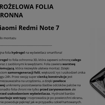
płatności
ROŻELOWA FOLIA
HRONNA
iaomi Redmi Note 7
 do montażu
--------------------------------------------------------
na folia
hydrogel
na wyświetlacz smartfona!
drogel
to folia ochronna 3D, która zapewni ochronę
całego
raz z zaoblonymi krawędziami. Folia zawiera
warstwę
iomującą
, która niezwykle ułatwia montaż. Dzięki
ściom
samoregeneracji folii
, większość rys i uszkodzeń znika
ciągu 24h. Przez swoją super
cienką konstrukcje
jest
 niezauważalna na urządzeniu, a dzięki
powłoce
owej
unikniemy pozostawiania śladów odcisków palców na
Ponadto folia chroni nie tylko
przed zarysowaniem
ale
rzed uszkodzeniem wyświetlacza.
Hydrożel bardzo
bsorbuje wstrząsy
i rozprowadza je po powierzchni ekranu,
nie powoduje pęknięć jak w przypadku szkieł hartowanych.