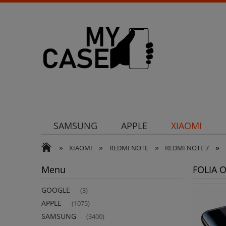
SAMSUNG
APPLE
XIAOMI
»
»
»
»
Uchwyty
Ochrona aparatu
Och
XIAOMI
REDMI NOTE
REDMI NOTE 7
Menu
FOLIA 
GOOGLE
(3)
APPLE
(1075)
SAMSUNG
(3400)