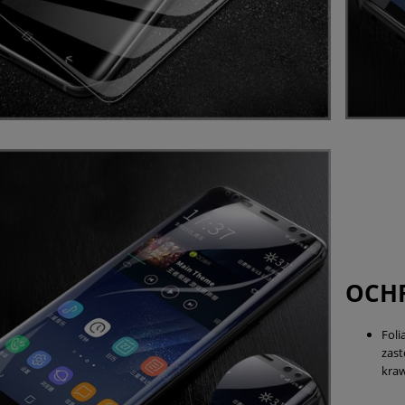
OCH
Fol
zas
kraw