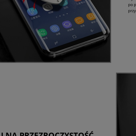
po p
przy
ALNA PRZEZROCZYSTOŚĆ