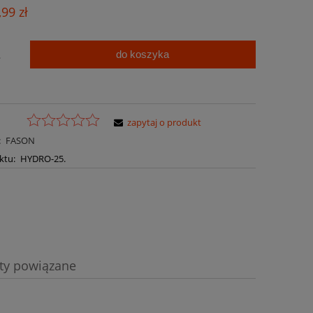
Cena nie zawiera ewentualnych kosztów
,99 zł
płatności
do koszyka
.
zapytaj o produkt
:
FASON
ktu:
HYDRO-25.
ty powiązane
a ewentualnych kosztów