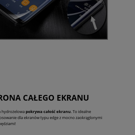
RONA CAŁEGO EKRANU
ia hydrożelowa
pokrywa całość ekranu
. To idealne
tosowanie dla ekranów typu edge z mocno zaokrąglonymi
ędziami!