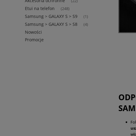
Akcesoria ochronne
(22)
Etui na telefon
(248)
Samsung > GALAXY S > S9
(1)
Samsung > GALAXY S > S8
(4)
Nowości
Promocje
ODP
SAM
Fo
us
wł