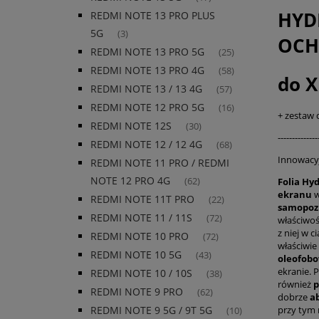
HYD
REDMI NOTE 13 PRO PLUS
5G
(3)
OC
REDMI NOTE 13 PRO 5G
(25)
REDMI NOTE 13 PRO 4G
(58)
do X
REDMI NOTE 13 / 13 4G
(57)
REDMI NOTE 12 PRO 5G
(16)
+ zestaw
REDMI NOTE 12S
(30)
--------------
REDMI NOTE 12 / 12 4G
(68)
Innowacyj
REDMI NOTE 11 PRO / REDMI
NOTE 12 PRO 4G
Folia Hy
(62)
ekranu
w
REDMI NOTE 11T PRO
(22)
samopoz
REDMI NOTE 11 / 11S
(72)
właściwo
z niej w 
REDMI NOTE 10 PRO
(72)
właściwie
REDMI NOTE 10 5G
(43)
oleofob
ekranie. 
REDMI NOTE 10 / 10S
(38)
również
p
REDMI NOTE 9 PRO
(62)
dobrze
a
przy tym 
REDMI NOTE 9 5G / 9T 5G
(10)