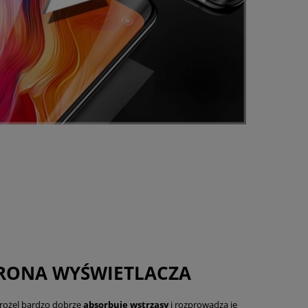
RONA WYŚWIETLACZA
rożel bardzo dobrze
absorbuje wstrząsy
i rozprowadza je