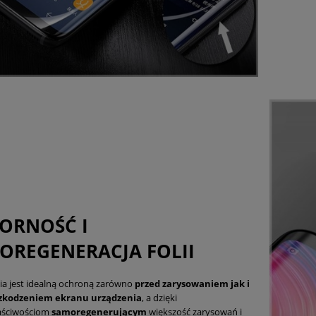
ORNOŚĆ I
OREGENERACJA FOLII
lia jest idealną ochroną zarówno
przed zarysowaniem jak i
zkodzeniem ekranu urządzenia
, a dzięki
aściwościom
samoregenerującym
większość zarysowań i