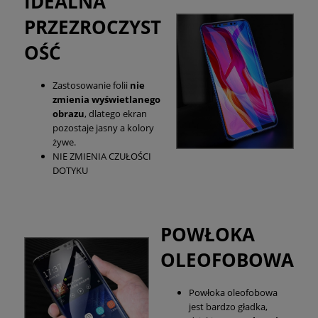
IDEALNA
PRZEZROCZYST
OŚĆ
Zastosowanie folii
nie
zmienia wyświetlanego
obrazu
, dlatego ekran
pozostaje jasny a kolory
żywe.
NIE ZMIENIA CZUŁOŚCI
DOTYKU
POWŁOKA
OLEOFOBOWA
Powłoka oleofobowa
jest bardzo gładka,