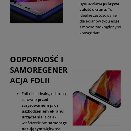
hydrożelowa
pokrywa
całość ekranu
. To
idealne zastosowanie
dla ekranów typu edge
z mocno zaokrąglonymi
krawędziami!
ODPORNOŚĆ I
SAMOREGENER
ACJA FOLII
Folia jest idealną ochroną
zarówno
przed
zarysowaniem jak i
uszkodzeniem ekranu
urządzenia
, a dzięki
właściwościom
samorege
nerującym
większość