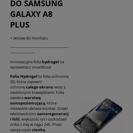
DO SAMSUNG
GALAXY A8
PLUS
+ zestaw do montażu
-------------------------------------------------
---------------------
Innowacyjna folia
hydrogel
na
wyświetlacz smartfona!
Folia Hydrogel
to folia ochronna
3D, która zapewni
ochronę
całego ekranu
wraz z
zaoblonymi krawędziami. Folia
zawiera
warstwę
samopoziomującą
, która
niezwykle ułatwia montaż. Dzięki
właściwościom
samoregeneracj
i folii
, większość rys i uszkodzeń
znika z niej w ciągu 24h. Przez
swoją super
cienką