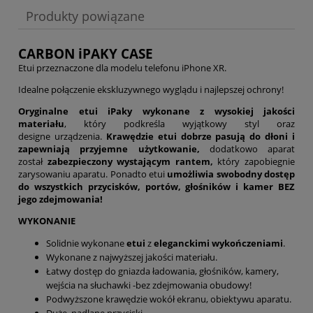
Produkty powiązane
CARBON iPAKY CASE
Etui przeznaczone dla modelu telefonu iPhone XR.
Idealne połączenie ekskluzywnego wyglądu i najlepszej ochrony!
Oryginalne etui iPaky
wykonane z wysokiej jakości
materiału
, który podkreśla wyjątkowy styl oraz
designe urządzenia.
Krawędzie etui dobrze pasują do dłoni
i
zapewniają przyjemne użytkowanie,
dodatkowo aparat
został
zabezpieczony wystającym rantem,
który zapobiegnie
zarysowaniu aparatu. Ponadto etui
umożliwia swobodny dostęp
do wszystkich przycisków, portów, głośników i kamer BEZ
jego zdejmowania!
WYKONANIE
Solidnie wykonane
etui
z
eleganckimi
wykończeniami
.
Wykonane z najwyższej jakości materiału.
Łatwy dostęp do gniazda ładowania, głośników, kamery,
wejścia na słuchawki -bez zdejmowania obudowy!
Podwyższone krawędzie wokół ekranu, obiektywu aparatu.
Duże, nadlane przyciski.