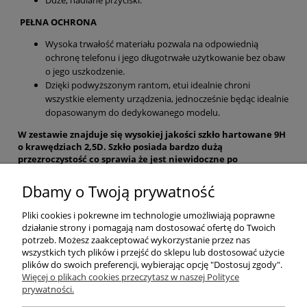
PEŁNA OCHRONA
Wysoka trwałość materiału pozwala na odpowiednią
ochronę telefonu i jego długotrwałe użytkowanie bez obaw
o jego uszkodzenie.
Dzięki podwyższonym rantom, etui idealnie chroni
wszystkie elementy urządzenia, jednocześnie będąc idealnie
dopasowanym do dedykowanego modelu.
W zestawie znajduje się wysokiej jakości szkło hartowane 9H
o krawędziach 2,5D. Szkło posiada bardzo dużą
przezroczystość co sprawia że jest niewidoczne po
naklejeniu. Powłoka oleofobowa zapewnia brak zabrudzeń.
Dbamy o Twoją prywatność
Pomoc
Pliki cookies i pokrewne im technologie umożliwiają poprawne
działanie strony i pomagają nam dostosować ofertę do Twoich
Moje konto
potrzeb. Możesz zaakceptować wykorzystanie przez nas
wszystkich tych plików i przejść do sklepu lub dostosować użycie
plików do swoich preferencji, wybierając opcję "Dostosuj zgody".
Płatności i dostawa
Więcej o plikach cookies przeczytasz w naszej Polityce
prywatności.
Informacje