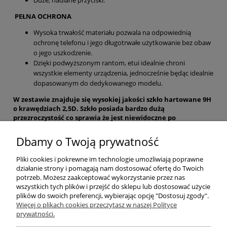
PEŁNA OCHRONA
Wysoka trwałość materiału pozwala na odpowiednią
ochronę telefonu i jego długotrwałe użytkowanie bez obaw
o jego uszkodzenie.
Dzięki podwyższonym rantom, etui idealnie chroni
wszystkie elementy urządzenia, jednocześnie będąc idealnie
dopasowanym do dedykowanego modelu.
W zestawie znajduje się wysokiej jakości szkło hartowane 9H
o krawędziach 2,5D. Szkło posiada bardzo dużą
przezroczystość co sprawia że jest niewidoczne po
naklejeniu. Powłoka oleofobowa zapewnia brak zabrudzeń.
Dbamy o Twoją prywatność
Pomoc
Pliki cookies i pokrewne im technologie umożliwiają poprawne
działanie strony i pomagają nam dostosować ofertę do Twoich
Moje konto
potrzeb. Możesz zaakceptować wykorzystanie przez nas
wszystkich tych plików i przejść do sklepu lub dostosować użycie
plików do swoich preferencji, wybierając opcję "Dostosuj zgody".
Płatności i dostawa
Więcej o plikach cookies przeczytasz w naszej Polityce
prywatności.
Informacje