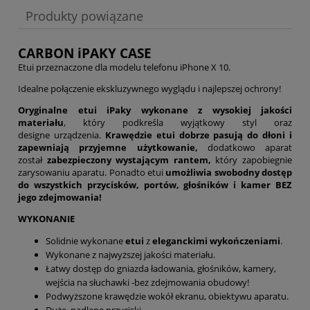
Produkty powiązane
CARBON iPAKY CASE
Etui przeznaczone dla modelu telefonu iPhone X 10.
Idealne połączenie ekskluzywnego wyglądu i najlepszej ochrony!
Oryginalne etui iPaky
wykonane z wysokiej jakości
materiału
, który podkreśla wyjątkowy styl oraz
designe urządzenia.
Krawędzie etui dobrze pasują do dłoni
i
zapewniają przyjemne użytkowanie,
dodatkowo aparat
został
zabezpieczony wystającym rantem,
który zapobiegnie
zarysowaniu aparatu. Ponadto etui
umożliwia swobodny dostęp
do wszystkich przycisków, portów, głośników i kamer BEZ
jego zdejmowania!
WYKONANIE
Solidnie wykonane
etui
z
eleganckimi
wykończeniami
.
Wykonane z najwyższej jakości materiału.
Łatwy dostęp do gniazda ładowania, głośników, kamery,
wejścia na słuchawki -bez zdejmowania obudowy!
Podwyższone krawędzie wokół ekranu, obiektywu aparatu.
Duże, nadlane przyciski.