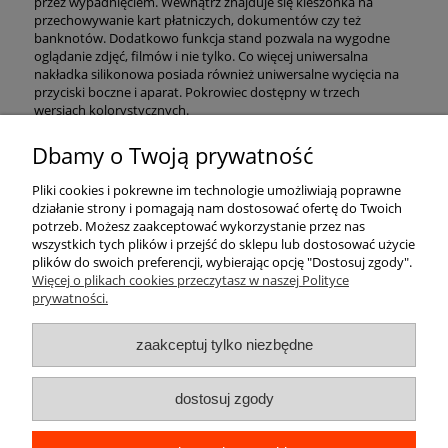
przez wypadnięciem. Wewnątrz znajduje się kieszonka na
przechowywanie kart płatniczych, dokumentów czy też
banknotów. Dodatkowo funkcja stand pozwala na wygodne
oglądanie zdjęć, filmów i nie tylko. Co więcej uniwersalna
nakładka silikonowa posiada również uniwersalne wycięcia na
przyciski boczne i aparat. Pokrowiec dostępny w trzech
wersjach kolorystycznych.
Dbamy o Twoją prywatność
Pomoc
Pliki cookies i pokrewne im technologie umożliwiają poprawne
działanie strony i pomagają nam dostosować ofertę do Twoich
Moje konto
potrzeb. Możesz zaakceptować wykorzystanie przez nas
wszystkich tych plików i przejść do sklepu lub dostosować użycie
plików do swoich preferencji, wybierając opcję "Dostosuj zgody".
Płatności i dostawa
Więcej o plikach cookies przeczytasz w naszej Polityce
prywatności.
Informacje
zaakceptuj tylko niezbędne
O nas
dostosuj zgody