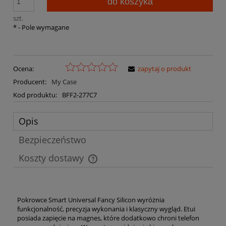
do koszyka
szt.
*
- Pole wymagane
Ocena:
zapytaj o produkt
Producent:
My Case
Kod produktu:
BFF2-277C7
Opis
Bezpieczeństwo
Koszty dostawy
Cena nie zawiera ewentualnych kosztów płatności
Pokrowce Smart Universal Fancy Silicon wyróżnia
funkcjonalność, precyzja wykonania i klasyczny wygląd. Etui
posiada zapięcie na magnes, które dodatkowo chroni telefon