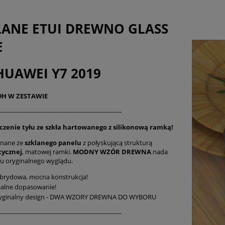
Cena nie zawier
płatności
LANE ETUI DREWNO GLASS
E
HUAWEI Y7 2019
 9H W ZESTAWIE
-------------------------------------------------------------
czenie tyłu ze szkła hartowanego z silikonową ramką!
onane ze
szklanego panelu
z połyskującą strukturą
tycznej
, matowej ramki.
MODNY WZÓR DREWNA
nada
u oryginalnego wyglądu.
brydowa, mocna konstrukcja!
ealne dopasowanie!
yginalny design - DWA WZORY DREWNA DO WYBORU
-------------------------------------------------------------