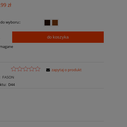
Cena nie zawiera ewentualnych kosztów
,99 zł
płatności
 do wyboru::
do koszyka
.
ymagane
zapytaj o produkt
:
FASON
ktu:
D44