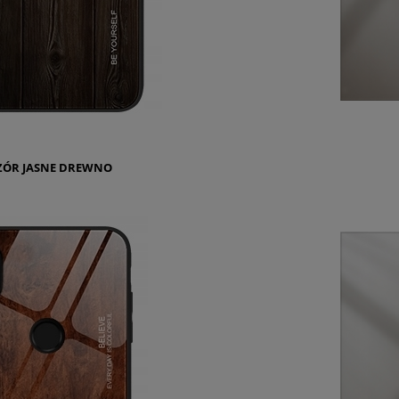
ÓR JASNE DREWNO