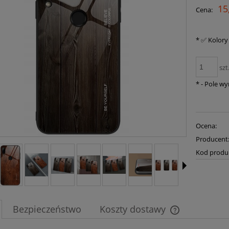
15
Cena:
*
✅ Kolory
szt
*
- Pole w
Ocena:
Producent
Kod produ
Bezpieczeństwo
Koszty dostawy