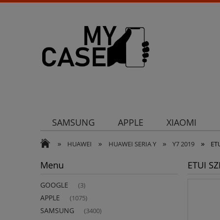
SAMSUNG
APPLE
XIAOMI
»
»
»
»
Uchwyty
Ochrona aparatu
Och
HUAWEI
HUAWEI SERIA Y
Y7 2019
ET
Menu
ETUI S
GOOGLE
(3)
APPLE
(1075)
SAMSUNG
(3400)