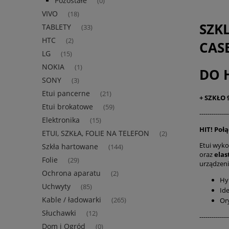
Pozostałe
(0)
VIVO
(18)
SZK
TABLETY
(33)
HTC
(2)
CAS
LG
(15)
NOKIA
(1)
DO 
SONY
(3)
Etui pancerne
(21)
+ SZKŁO
Etui brokatowe
(59)
--------------
Elektronika
(15)
HIT!
Połą
ETUI, SZKŁA, FOLIE NA TELEFON
(2)
Etui wyk
Szkła hartowane
(144)
oraz
elas
Folie
(29)
urządzeni
Ochrona aparatu
(2)
Hy
Uchwyty
(85)
Id
Kable / ładowarki
Or
(265)
Słuchawki
(12)
--------------
Dom i Ogród
(0)