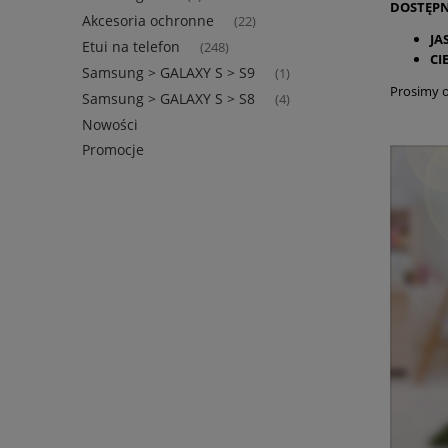
DOSTĘP
Akcesoria ochronne
(22)
JA
Etui na telefon
(248)
CI
Samsung > GALAXY S > S9
(1)
Prosimy 
Samsung > GALAXY S > S8
(4)
Nowości
Promocje