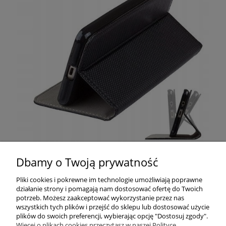
Dbamy o Twoją prywatność
Pomoc
Pliki cookies i pokrewne im technologie umożliwiają poprawne
działanie strony i pomagają nam dostosować ofertę do Twoich
Moje konto
potrzeb. Możesz zaakceptować wykorzystanie przez nas
wszystkich tych plików i przejść do sklepu lub dostosować użycie
plików do swoich preferencji, wybierając opcję "Dostosuj zgody".
Płatności i dostawa
Więcej o plikach cookies przeczytasz w naszej Polityce