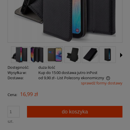
Dostępność:
duża ilość
Wysyłka w:
Kup do 15:00 dostawa jutro inPost
Dostawa:
od 9,90 zł
- List Polecony ekonomiczny
sprawdź formy dostawy
Cena nie zawiera ewentualnych kosztów płatności
16,99 zł
Cena:
do koszyka
szt.