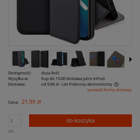
Dostępność:
duża ilość
Wysyłka w:
Kup do 15:00 dostawa jutro inPost
Dostawa:
od 9,90 zł
- List Polecony ekonomiczny
sprawdź formy dostawy
Cena nie zawiera ewentualnych kosztów płatności
21,99 zł
Cena:
do koszyka
szt.