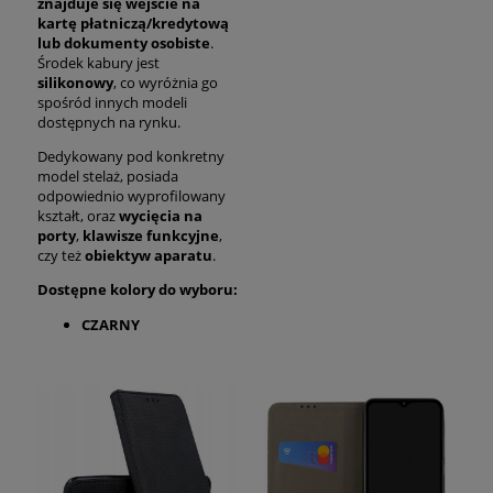
znajduje się wejście na
kartę płatniczą/kredytową
lub dokumenty osobiste
.
Środek kabury jest
silikonowy
, co wyróżnia go
spośród innych modeli
dostępnych na rynku.
Dedykowany pod konkretny
model stelaż, posiada
odpowiednio wyprofilowany
kształt, oraz
wycięcia na
porty
,
klawisze funkcyjne
,
czy też
obiektyw aparatu
.
Dostępne kolory do wyboru:
CZARNY