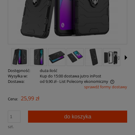
Dostępność:
duża ilość
Wysyłka w:
Kup do 15:00 dostawa jutro inPost
Dostawa:
od 9,90 zł
- List Polecony ekonomiczny
sprawdź formy dostawy
Cena nie zawiera ewentualnych kosztów płatności
25,99 zł
Cena:
do koszyka
szt.