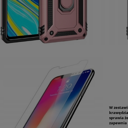
W zestawi
krawędzia
sprawia ż
zapewnia 