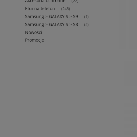
Akcesoria ochronne
(22)
Etui na telefon
(248)
Samsung > GALAXY S > S9
(1)
Samsung > GALAXY S > S8
(4)
Nowości
Promocje