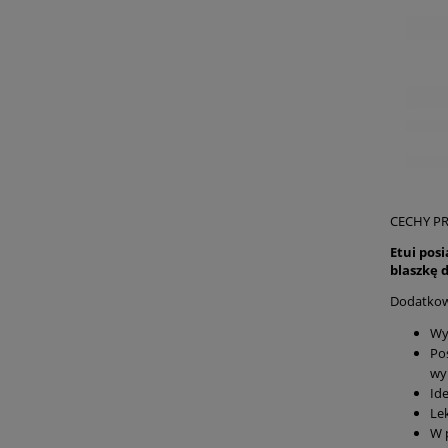
CECHY P
Etui pos
blaszkę
Dodatko
Wy
Po
wy
Id
Le
W 