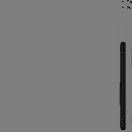
Za
Po