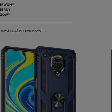
ZERWONY
EBRNY
ÓŻOWY
------------------------------------------------------------------------
a aukcji są zdjęcia poglądowymi.