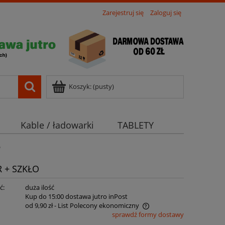
Zarejestruj się
Zaloguj się
Koszyk:
(pusty)
Kable / ładowarki
TABLETY
O
 + SZKŁO
ć:
duża ilość
:
Kup do 15:00 dostawa jutro inPost
od 9,90 zł
- List Polecony ekonomiczny
sprawdź formy dostawy