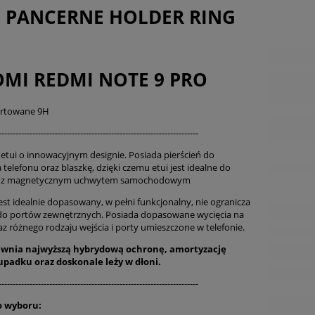
I PANCERNE HOLDER RING
OMI REDMI NOTE 9 PRO
artowane 9H
-----------------------------------------------------------------------
etui o innowacyjnym designie. Posiada pierścień do
 telefonu oraz blaszkę, dzięki czemu etui jest idealne do
a z magnetycznym uchwytem samochodowym
est idealnie dopasowany, w pełni funkcjonalny, nie ogranicza
do portów zewnętrznych. Posiada dopasowane wycięcia na
az różnego rodzaju wejścia i porty umieszczone w telefonie.
ewnia najwyższą hybrydową ochronę, amortyzację
 upadku oraz
doskonale
leży w dłoni.
-----------------------------------------------------------------------
o wyboru: