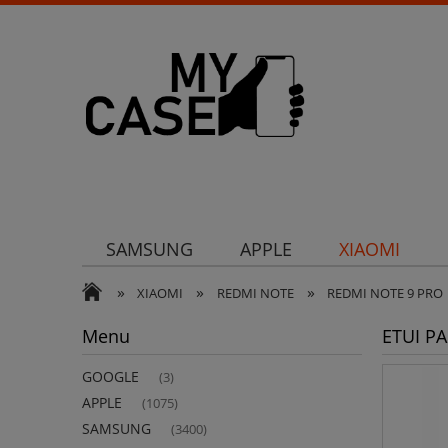
SAMSUNG
APPLE
XIAOMI
»
»
»
Uchwyty
Ochrona aparatu
Och
XIAOMI
REDMI NOTE
REDMI NOTE 9 PRO
Menu
ETUI P
GOOGLE
(3)
APPLE
(1075)
SAMSUNG
(3400)