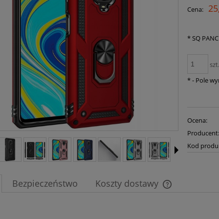
25
Cena:
*
SQ PANC
szt
*
- Pole w
Ocena:
Producent
Kod produ
Bezpieczeństwo
Koszty dostawy
Cena nie zawier
płatności