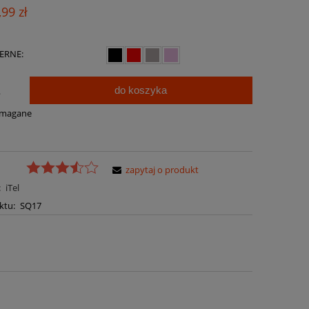
Cena nie zawiera ewentualnych kosztów
,99 zł
płatności
ERNE:
do koszyka
.
ymagane
zapytaj o produkt
:
iTel
ktu:
SQ17
a ewentualnych kosztów