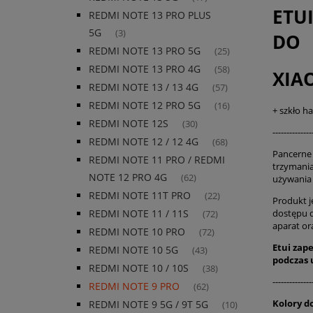
ETU
REDMI NOTE 13 PRO PLUS
5G
(3)
DO
REDMI NOTE 13 PRO 5G
(25)
REDMI NOTE 13 PRO 4G
(58)
XIA
REDMI NOTE 13 / 13 4G
(57)
REDMI NOTE 12 PRO 5G
(16)
+ szkło h
REDMI NOTE 12S
(30)
--------------
REDMI NOTE 12 / 12 4G
(68)
Pancerne 
REDMI NOTE 11 PRO / REDMI
trzymania
NOTE 12 PRO 4G
(62)
używani
REDMI NOTE 11T PRO
(22)
Produkt j
dostępu 
REDMI NOTE 11 / 11S
(72)
aparat or
REDMI NOTE 10 PRO
(72)
Etui zap
REDMI NOTE 10 5G
(43)
podczas
REDMI NOTE 10 / 10S
(38)
--------------
REDMI NOTE 9 PRO
(62)
Kolory d
REDMI NOTE 9 5G / 9T 5G
(10)