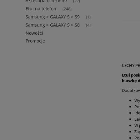
Akcesoria ochronne
(22)
Etui na telefon
(248)
Samsung > GALAXY S > S9
(1)
Samsung > GALAXY S > S8
(4)
Nowości
Promocje
CECHY P
Etui pos
blaszkę
Dodatko
Wy
Po
Id
Le
W 
Za
Po