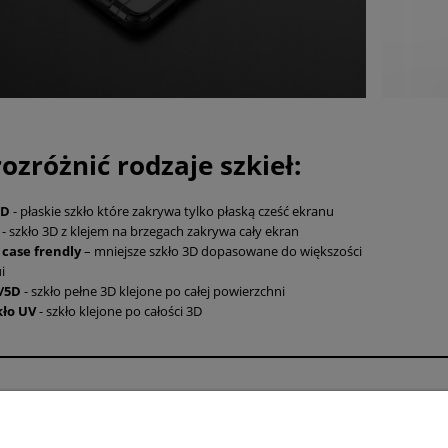
rozróżnić rodzaje szkieł:
5D
- płaskie szkło które zakrywa tylko płaską cześć ekranu
D
- szkło 3D z klejem na brzegach zakrywa cały ekran
 case frendly
– mniejsze szkło 3D dopasowane do większości
i
/5D
- szkło pełne 3D klejone po całej powierzchni
kło UV
- szkło klejone po całości 3D
Płatności i dostawa
Informacje
Formy płatności
Polityka prywatno