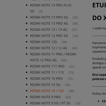
ETU
REDMI NOTE 13 PRO PLUS
5G
(3)
DO 
REDMI NOTE 13 PRO 5G
(25)
REDMI NOTE 13 PRO 4G
(58)
+ szkło h
REDMI NOTE 13 / 13 4G
(57)
--------------
REDMI NOTE 12 PRO 5G
(16)
REDMI NOTE 12S
(30)
Pancerne 
trzymania
REDMI NOTE 12 / 12 4G
(68)
używania
REDMI NOTE 11 PRO / REDMI
Produkt j
NOTE 12 PRO 4G
(62)
dostępu 
REDMI NOTE 11T PRO
(22)
aparat or
REDMI NOTE 11 / 11S
(72)
Etui zap
REDMI NOTE 10 PRO
podczas
(72)
REDMI NOTE 10 5G
(43)
--------------
REDMI NOTE 10 / 10S
(38)
Kolory d
REDMI NOTE 9 PRO
(62)
CZ
REDMI NOTE 9 5G / 9T 5G
(10)