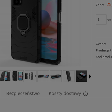
25
Cena:
szt
Ocena:
Producent
Kod produ
Bezpieczeństwo
Koszty dostawy
Cena nie zawier
płatności