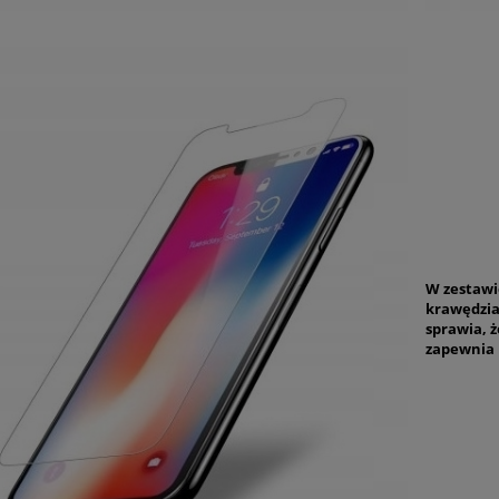
W zestawi
krawędzia
sprawia, 
zapewnia 