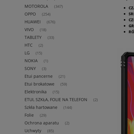
MOTOROLA
(347)
CZ
SR
OPPO
(254)
C
HUAWEI
(676)
G
VIVO
(18)
R
TABLETY
(33)
HTC
(2)
LG
(15)
NOKIA
(1)
SONY
(3)
Etui pancerne
(21)
Etui brokatowe
(59)
Elektronika
(15)
ETUI, SZKŁA, FOLIE NA TELEFON
(2)
Szkła hartowane
(144)
Folie
(29)
Ochrona aparatu
(2)
Uchwyty
(85)