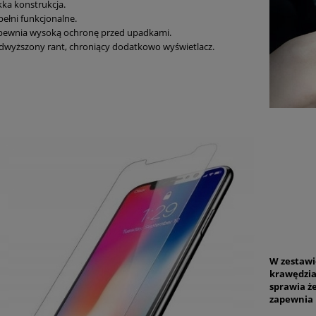
kka konstrukcja.
pełni funkcjonalne.
pewnia wysoką ochronę przed upadkami.
dwyższony rant, chroniący dodatkowo wyświetlacz.
W zestawi
krawędzia
sprawia ż
zapewnia 