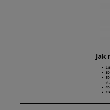
Jak 
2.
3
3D
etu
4D
Sz