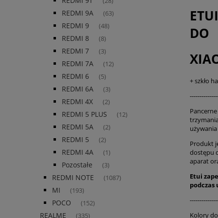
REDMI 9T
(28)
ETU
REDMI 9A
(63)
REDMI 9
(48)
DO
REDMI 8
(8)
REDMI 7
(3)
XIA
REDMI 7A
(12)
REDMI 6
(5)
+ szkło h
REDMI 6A
(3)
--------------
REDMI 4X
(2)
Pancerne 
REDMI 5 PLUS
(12)
trzymania
REDMI 5A
(2)
używani
REDMI 5
(2)
Produkt j
REDMI 4A
dostępu 
(1)
aparat or
Pozostałe
(3)
Etui zap
REDMI NOTE
(1087)
podczas
MI
(193)
--------------
POCO
(152)
Kolory d
REALME
(335)