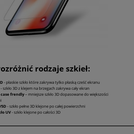
rozróżnić rodzaje szkieł:
5D
- płaskie szkło które zakrywa tylko płaską cześć ekranu
D
- szkło 3D z klejem na brzegach zakrywa cały ekran
 case frendly
– mniejsze szkło 3D dopasowane do większości
i
/5D
- szkło pełne 3D klejone po całej powierzchni
kło UV
- szkło klejone po całości 3D