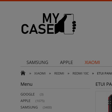
SAMSUNG
APPLE
XIAOMI
»
»
»
»
Uchwyty
Ochrona aparatu
Och
XIAOMI
REDMI
REDMI 10C
ETUI PAN
Menu
ETUI P
GOOGLE
(3)
APPLE
(1075)
SAMSUNG
(3400)