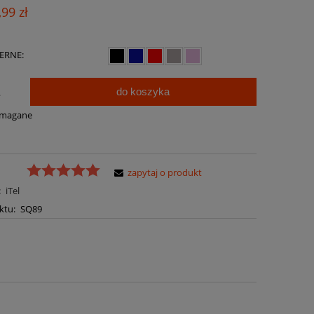
Cena nie zawiera ewentualnych kosztów
,99 zł
płatności
ERNE:
do koszyka
.
ymagane
zapytaj o produkt
:
iTel
ktu:
SQ89
a ewentualnych kosztów