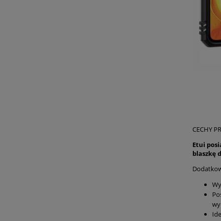
CECHY P
Etui pos
blaszkę
Dodatko
Wy
Po
wy
Id