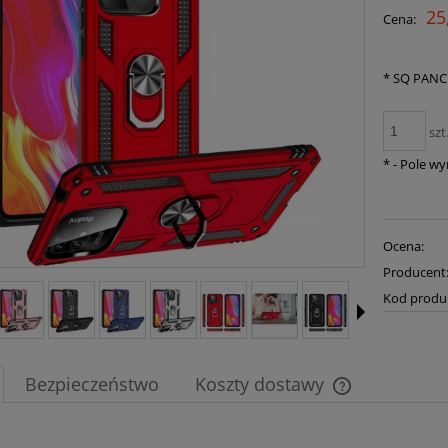
25
Cena:
*
SQ PANC
szt
*
- Pole w
Ocena:
Producent
Kod produ
Bezpieczeństwo
Koszty dostawy
Cena nie zawier