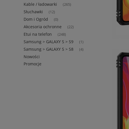
Kable / ładowarki
(265)
Słuchawki
(12)
Dom i Ogród
(0)
Akcesoria ochronne
(22)
Etui na telefon
(248)
Samsung > GALAXY S > S9
(1)
Samsung > GALAXY S > S8
(4)
Nowości
Promocje