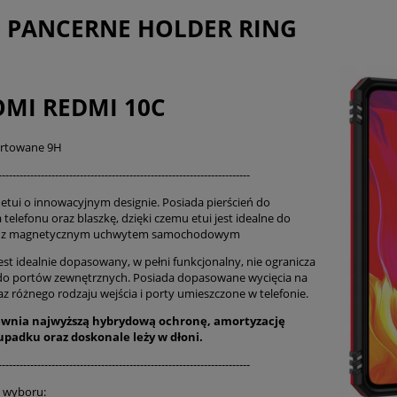
płatności
I PANCERNE HOLDER RING
OMI REDMI 10C
artowane 9H
-----------------------------------------------------------------------
etui o innowacyjnym designie. Posiada pierścień do
 telefonu oraz blaszkę, dzięki czemu etui jest idealne do
a z magnetycznym uchwytem samochodowym
est idealnie dopasowany, w pełni funkcjonalny, nie ogranicza
do portów zewnętrznych. Posiada dopasowane wycięcia na
az różnego rodzaju wejścia i porty umieszczone w telefonie.
ewnia najwyższą hybrydową ochronę, amortyzację
 upadku oraz
doskonale
leży w dłoni.
-----------------------------------------------------------------------
o wyboru: