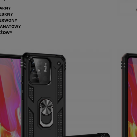
ARNY
EBRNY
ZERWONY
RANATOWY
ÓŻOWY